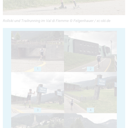
Rollski und Trailrunning im Val di Fiemme © Felgenhauer / xc-ski.de
1
2
3
4