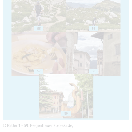
55
56
57
58
59
© Bilder 1 - 59: Felgenhauer / xc-ski.de;