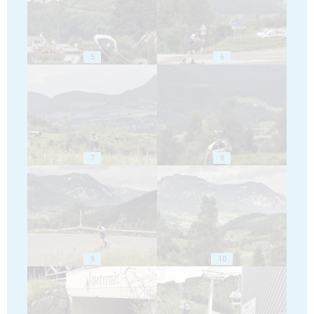
5
6
7
8
9
10