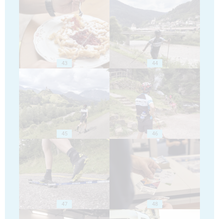
43
44
45
46
47
48