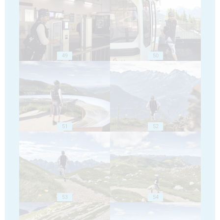
49
50
51
52
53
54