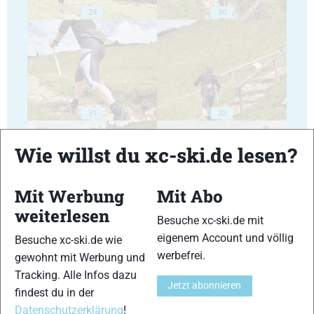
29
30
31
32
Wie willst du xc-ski.de lesen?
Mit Werbung
Mit Abo
weiterlesen
33
34
Besuche xc-ski.de mit
eigenem Account und völlig
Besuche xc-ski.de wie
werbefrei.
gewohnt mit Werbung und
Tracking. Alle Infos dazu
Jetzt abonnieren
findest du in der
Datenschutzerklärung
!