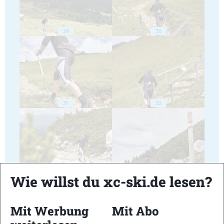
29
30
31
32
33
34
Wie willst du xc-ski.de lesen?
Mit Werbung
Mit Abo