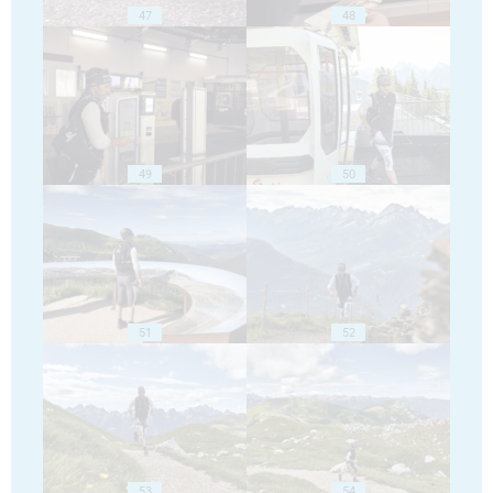
47
48
49
50
51
52
53
54