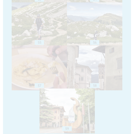
55
56
57
58
59