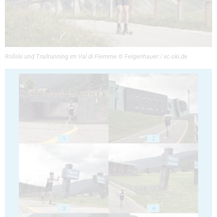
Rollski und Trailrunning im Val di Fiemme © Felgenhauer / xc-ski.de
1
2
3
4