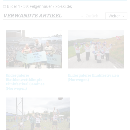
© Bilder 1 - 59: Felgenhauer / xc-ski.de;
VERWANDTE ARTIKEL
Zurück
Weiter
Bildergalerie
Bildergalerie Blinkfestivalen
Biathlonwettkämpfe
(Norwegen)
Blinkfestival Sandnes
(Norwegen)