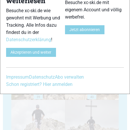
weiterlesen
Besuche xc-ski.de mit
eigenem Account und völlig
Besuche xc-ski.de wie
35
36
werbefrei.
gewohnt mit Werbung und
Tracking. Alle Infos dazu
Jetzt abonnieren
findest du in der
Datenschutzerklärung
!
Akzeptieren und weiter
37
38
Impressum
Datenschutz
Abo verwalten
Schon registriert? Hier anmelden
39
40