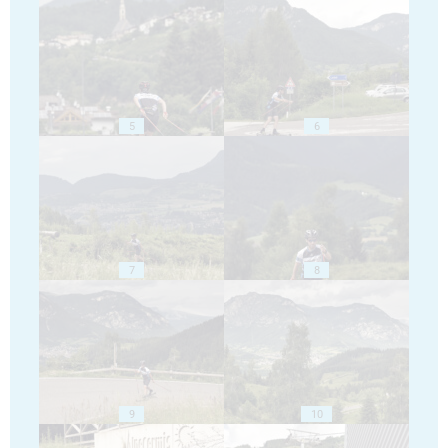
5
6
7
8
9
10