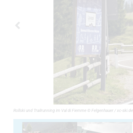
Rollski und Trailrunning im Val di Fiemme © Felgenhauer / xc-ski.de