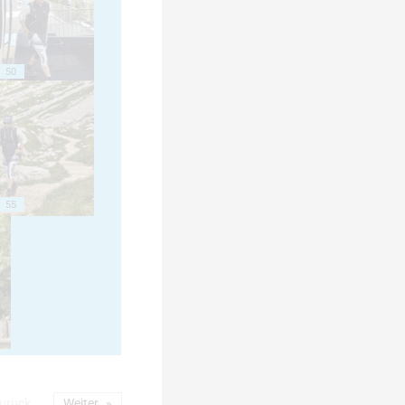
50
55
urück
Weiter