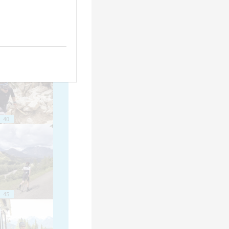
35
40
45