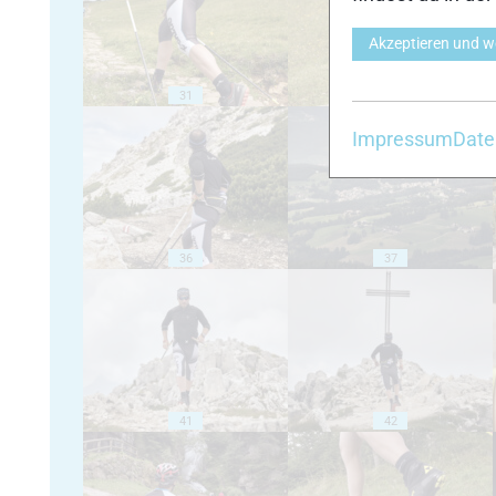
Akzeptieren und w
31
32
Impressum
Date
36
37
41
42