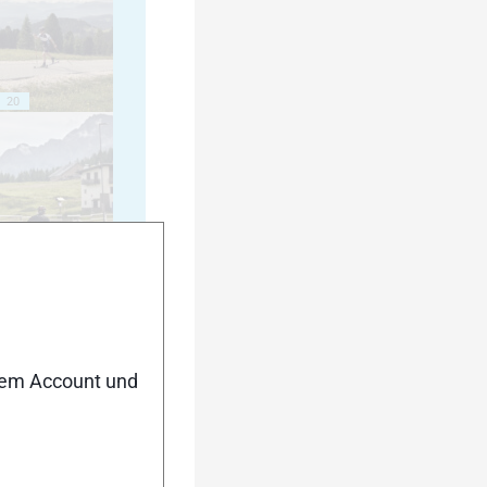
20
25
nem Account und
30