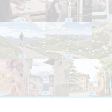
48
49
53
54
7
58
59
Z