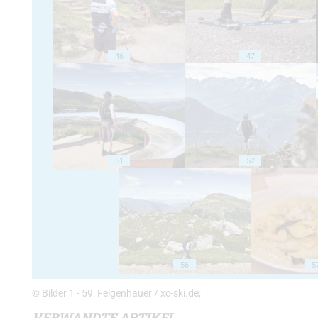
46
47
51
52
56
5
© Bilder 1 - 59: Felgenhauer / xc-ski.de;
VERWANDTE ARTIKEL