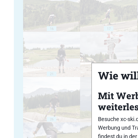
16
17
Wie will
21
22
Mit Wer
weiterle
Besuche xc-ski.
26
27
Werbung und Tra
findest du in de