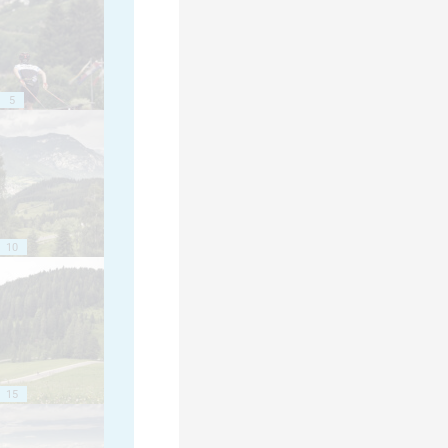
5
10
15