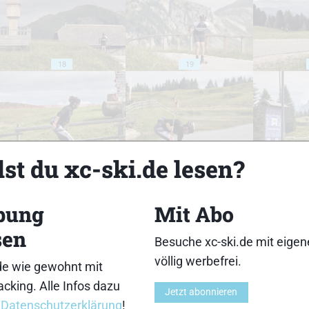
18
19
st du xc-ski.de lesen?
23
24
bung
Mit Abo
sen
Besuche xc-ski.de mit eige
völlig werbefrei.
de wie gewohnt mit
28
29
cking. Alle Infos dazu
Jetzt abonnieren
r
Datenschutzerklärung
!