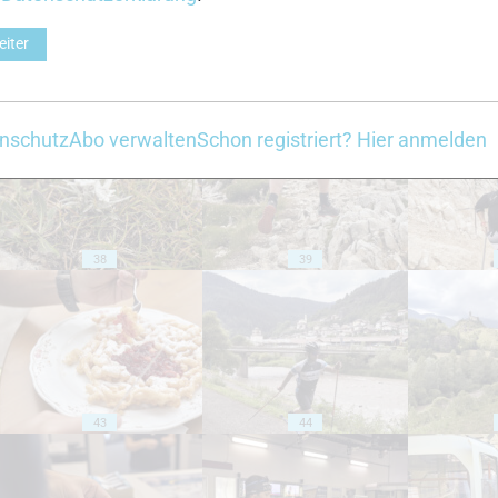
eiter
33
34
nschutz
Abo verwalten
Schon registriert? Hier anmelden
38
39
43
44