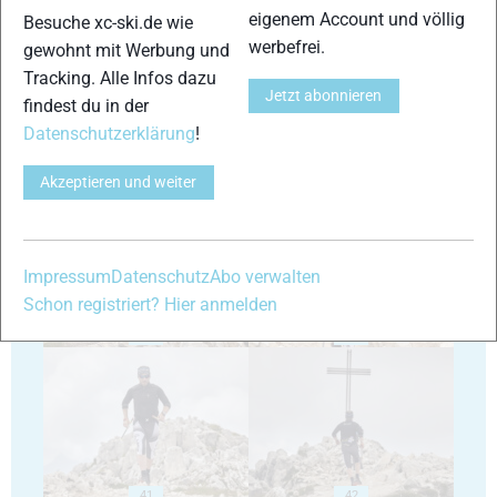
35
36
eigenem Account und völlig
Besuche xc-ski.de wie
werbefrei.
gewohnt mit Werbung und
Tracking. Alle Infos dazu
Jetzt abonnieren
findest du in der
Datenschutzerklärung
!
37
38
Akzeptieren und weiter
Impressum
Datenschutz
Abo verwalten
Schon registriert? Hier anmelden
39
40
41
42