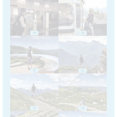
49
50
51
52
53
54