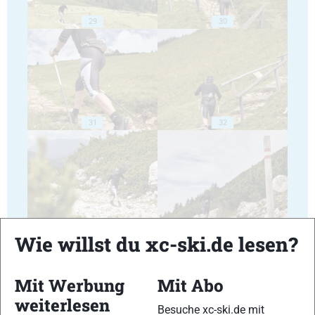
29
30
31
32
33
34
Wie willst du xc-ski.de lesen?
Mit Werbung
Mit Abo
weiterlesen
Besuche xc-ski.de mit