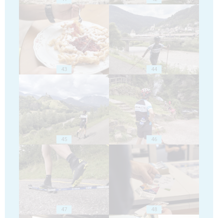
43
44
45
46
47
48