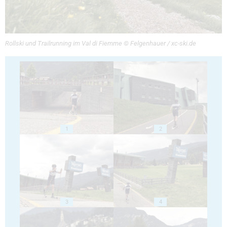
Rollski und Trailrunning im Val di Fiemme © Felgenhauer / xc-ski.de
1
2
3
4