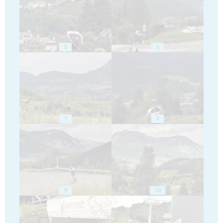
5
6
7
8
9
10