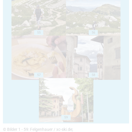
55
56
57
58
59
© Bilder 1 - 59: Felgenhauer / xc-ski.de;