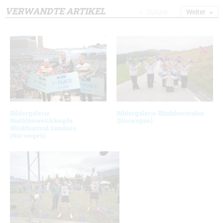
VERWANDTE ARTIKEL
Zurück
Weiter
Bildergalerie
Bildergalerie Blinkfestivalen
Biathlonwettkämpfe
(Norwegen)
Blinkfestival Sandnes
(Norwegen)