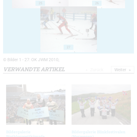
25
26
27
© Bilder 1 - 27: OK JWM 2010;
VERWANDTE ARTIKEL
Zurück
Weiter
Bildergalerie
Bildergalerie Blinkfestivalen
Biathlonwettkämpfe
(Norwegen)