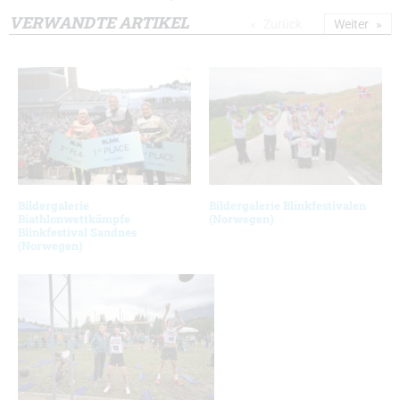
VERWANDTE ARTIKEL
Zurück
Weiter
Bildergalerie
Bildergalerie Blinkfestivalen
Biathlonwettkämpfe
(Norwegen)
Blinkfestival Sandnes
(Norwegen)