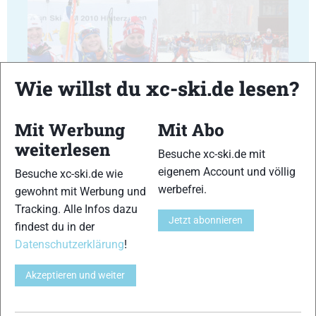
Wie willst du xc-ski.de lesen?
17
18
Mit Werbung
Mit Abo
weiterlesen
Besuche xc-ski.de mit
eigenem Account und völlig
Besuche xc-ski.de wie
werbefrei.
gewohnt mit Werbung und
19
20
Tracking. Alle Infos dazu
Jetzt abonnieren
findest du in der
Datenschutzerklärung
!
Akzeptieren und weiter
21
22