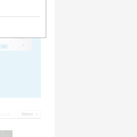
20
25
urück
Weiter