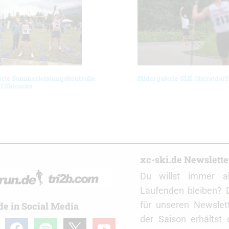
erie Sommerleistungskontrolle
Bildergalerie SLK Oberstdorf
f Skirocks
r
xc-ski.de Newslett
Du willst immer a
Laufenden bleiben? 
für unseren Newslet
de in Social Media
der Saison erhältst
gram
facebook
spotify
x
youtube