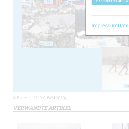
Akzeptieren und w
16
17
Impressum
Date
21
22
2
© Bilder 1 - 27: OK JWM 2010;
VERWANDTE ARTIKEL