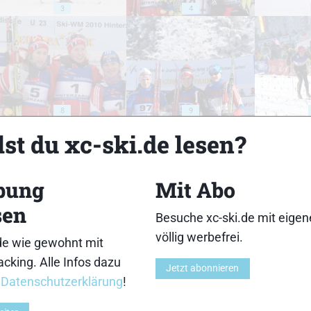
3
4
8
9
st du xc-ski.de lesen?
bung
Mit Abo
sen
13
14
Besuche xc-ski.de mit eige
völlig werbefrei.
de wie gewohnt mit
cking. Alle Infos dazu
Jetzt abonnieren
r
Datenschutzerklärung
!