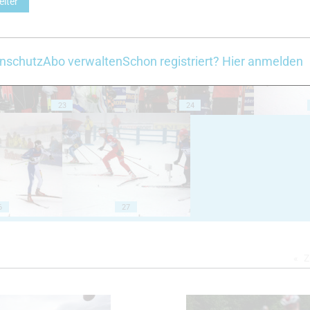
eiter
18
19
nschutz
Abo verwalten
Schon registriert? Hier anmelden
23
24
6
27
Z