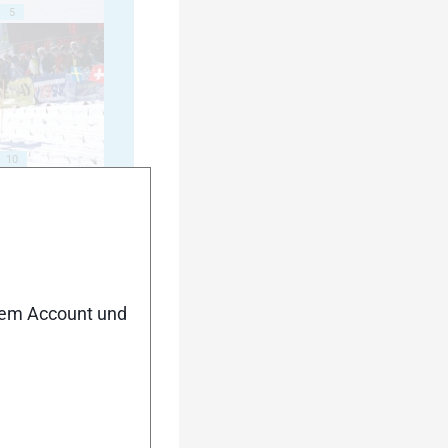
5
10
15
nem Account und