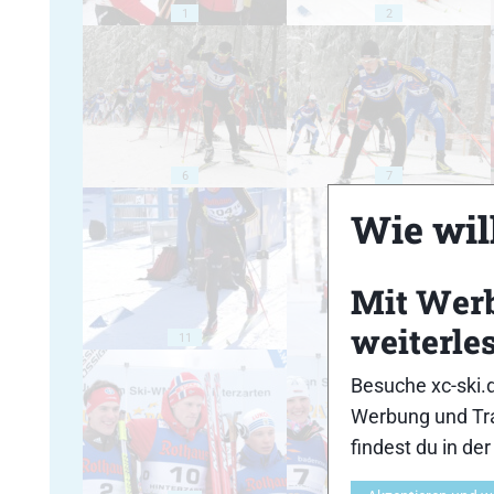
1
2
6
7
Wie will
Mit Wer
weiterle
11
12
Besuche xc-ski.
Werbung und Tra
findest du in de