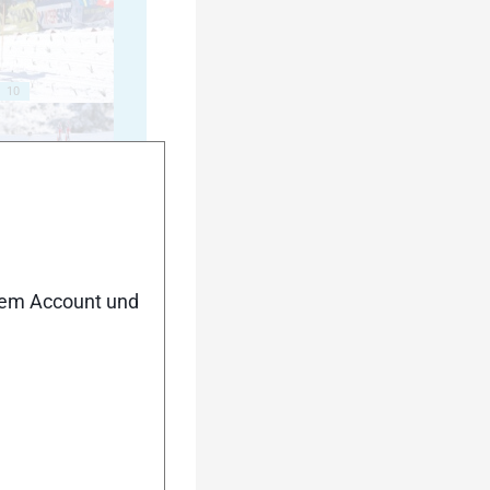
10
15
nem Account und
20