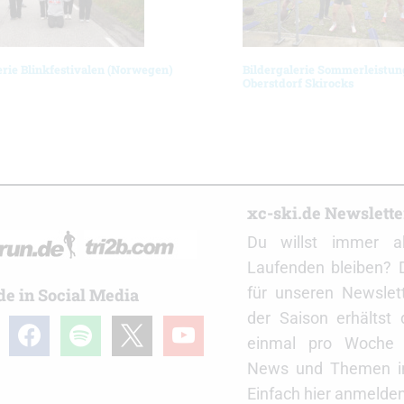
erie Blinkfestivalen (Norwegen)
Bildergalerie Sommerleistun
Oberstdorf Skirocks
r
xc-ski.de Newslett
Du willst immer a
Laufenden bleiben? 
für unseren Newslet
de in Social Media
der Saison erhältst
gram
facebook
spotify
x
youtube
einmal pro Woche d
News und Themen in
Einfach hier anmelden