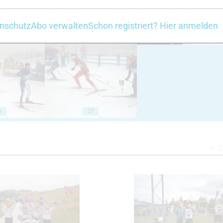
nschutz
Abo verwalten
Schon registriert? Hier anmelden
23
24
6
27
Z