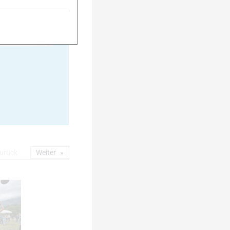
25
urück
Weiter