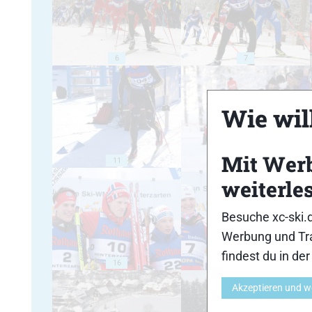
6
7
Wie will
Mit Wer
11
12
weiterle
Besuche xc-ski.
Werbung und Tra
findest du in de
16
17
Akzeptieren und w