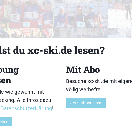
8
9
st du xc-ski.de lesen?
bung
Mit Abo
13
14
sen
Besuche xc-ski.de mit eige
völlig werbefrei.
de wie gewohnt mit
cking. Alle Infos dazu
Jetzt abonnieren
r
Datenschutzerklärung
!
18
19
eiter