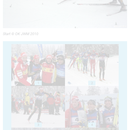
Start © OK JWM 2010
1
2
3
4