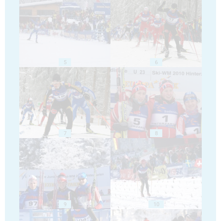
5
6
7
8
9
10