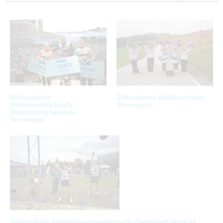
Bildergalerie
Bildergalerie Blinkfestivalen
Biathlonwettkämpfe
(Norwegen)
Blinkfestival Sandnes
(Norwegen)
Bildergalerie Sommerleistungskontrolle Oberstdorf Skirocks