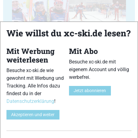
17
18
Wie willst du xc-ski.de lesen?
Mit Werbung
Mit Abo
weiterlesen
Besuche xc-ski.de mit
eigenem Account und völlig
Besuche xc-ski.de wie
19
20
werbefrei.
gewohnt mit Werbung und
Tracking. Alle Infos dazu
Jetzt abonnieren
findest du in der
Datenschutzerklärung
!
Akzeptieren und weiter
21
22