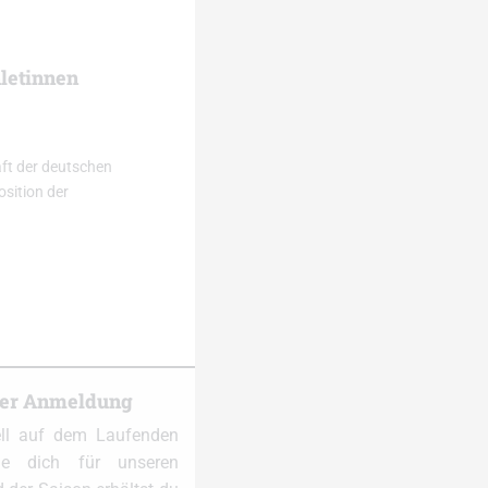
hletinnen
ft der deutschen
osition der
ter Anmeldung
ell auf dem Laufenden
e dich für unseren