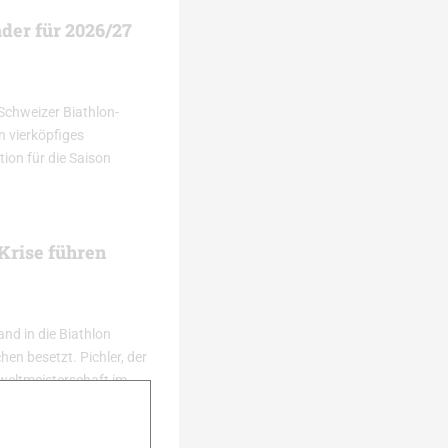
der für 2026/27
 Schweizer Biathlon-
n vierköpfiges
ion für die Saison
 Krise führen
nd in die Biathlon
en besetzt. Pichler, der
imweltmeisterschaft im