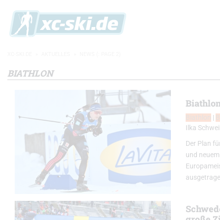
XC-SKI.DE
»
AKTUELLES
»
NEWS
(: PAGE 2)
BIATHLON
Biathlo
Biathlon
|
B
Ilka Schwei
Der Plan f
und neuem T
Europameis
ausgetrage
Schwede
große Z