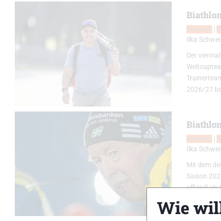
Biathlo
Biathlon
|
B
Ilka Schwei
Der viermal
Weltcupteam
Trainerteam
2026/27 b
Biathlon
Biathlon
|
B
Ilka Schwei
Mit dem deu
Saison 202
offiziell a
Februar 202
Wie will