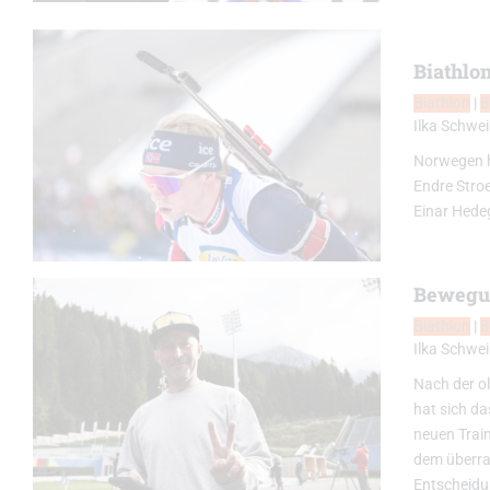
Biathlo
Biathlon
|
B
Ilka Schwei
Norwegen h
Endre Stro
Einar Hede
Bewegun
Biathlon
|
B
Ilka Schwei
Nach der o
hat sich d
neuen Trai
dem überra
Entscheidu