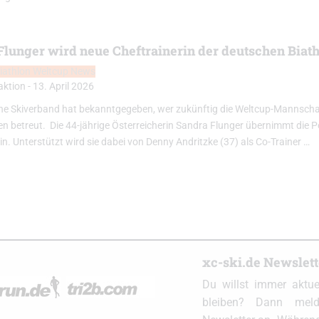
Flunger wird neue Cheftrainerin der deutschen Biat
iathlon Weltcup News
aktion
-
13. April 2026
he Skiverband hat bekanntgegeben, wer zukünftig die Weltcup-Mannscha
en betreut. Die 44-jährige Österreicherin Sandra Flunger übernimmt die P
in. Unterstützt wird sie dabei von Denny Andritzke (37) als Co-Trainer …
xc-ski.de Newslet
Du willst immer aktu
bleiben? Dann meld