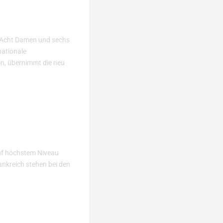
. Acht Damen und sechs
nationale
on, übernimmt die neu
auf höchstem Niveau
ankreich stehen bei den