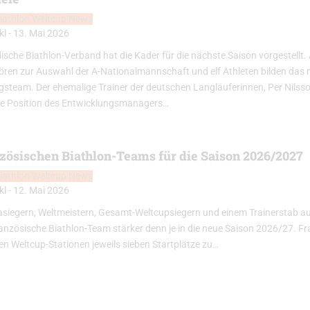
iathlon Weltcup News
kl
-
13. Mai 2026
ische Biathlon-Verband hat die Kader für die nächste Saison vorgestellt
ören zur Auswahl der A-Nationalmannschaft und elf Athleten bilden das 
gsteam. Der ehemalige Trainer der deutschen Langläuferinnen, Per Nilss
e Position des Entwicklungsmanagers…
nzösischen Biathlon-Teams für die Saison 2026/2027
iathlon Weltcup News
kl
-
12. Mai 2026
asiegern, Weltmeistern, Gesamt-Weltcupsiegern und einem Trainerstab 
anzösische Biathlon-Team stärker denn je in die neue Saison 2026/27. Fr
en Weltcup-Stationen jeweils sieben Startplätze zu…