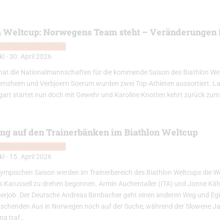
n Weltcup: Norwegens Team steht – Veränderungen 
iathlon Weltcup News
kl
-
30. April 2026
at die Nationalmannschaften für die kommende Saison des Biathlon Welt
emsheim und Verbjoern Soerum wurden zwei Top-Athleten aussortiert. L
gart startet nun doch mit Gewehr und Karoline Knotten kehrt zurück 
g auf den Trainerbänken im Biathlon Weltcup
iathlon Weltcup News
kl
-
15. April 2026
lympischen Saison werden im Trainerbereich des Biathlon Weltcups die We
as Karussell zu drehen begonnen. Armin Auchentaller (ITA) und Jonne K
nerjob. Der Deutsche Andreas Birnbacher geht einen anderen Weg und Egil
schenden Aus in Norwegen noch auf der Suche, während der Slowene Ja
ng traf…