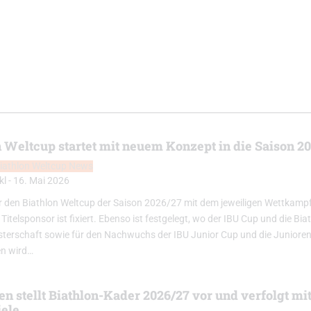
n Weltcup startet mit neuem Konzept in die Saison 2
iathlon Weltcup News
kl
-
16. Mai 2026
ür den Biathlon Weltcup der Saison 2026/27 mit dem jeweiligen Wettkamp
itelsponsor ist fixiert. Ebenso ist festgelegt, wo der IBU Cup und die Bia
terschaft sowie für den Nachwuchs der IBU Junior Cup und die Juniore
n wird…
n stellt Biathlon-Kader 2026/27 vor und verfolgt mit
iele