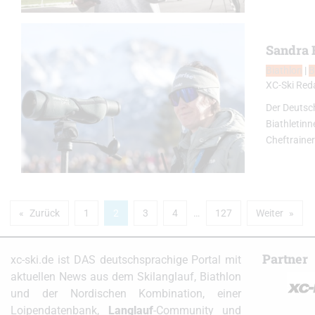
Sandra 
Biathlon
|
B
XC-Ski Red
Der Deutsc
Biathletinn
Cheftrainer
Zurück
1
2
3
4
…
127
Weiter
Partner
xc-ski.de ist DAS deutschsprachige Portal mit
aktuellen News aus dem Skilanglauf, Biathlon
und der Nordischen Kombination, einer
Loipendatenbank,
Langlauf
-Community und