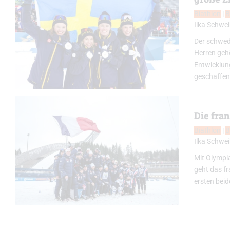
Biathlon
|
B
Ilka Schwei
Der schwed
Herren geh
Entwicklun
geschaffen
Die fra
Biathlon
|
B
Ilka Schwei
Mit Olympi
geht das fr
ersten beid