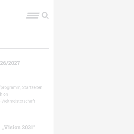
026/2027
fprogramm, Startzeiten
thlon
n-Weltmeisterschaft
 „Vision 2031“