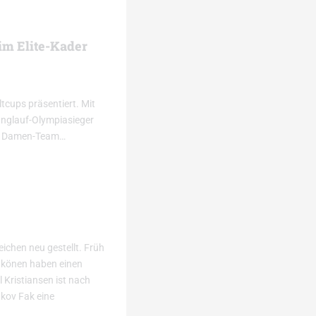
im Elite-Kader
cups präsentiert. Mit
anglauf-Olympiasieger
zum Damen-Team…
ichen neu gestellt. Früh
ähkönen haben einen
 Kristiansen ist nach
kov Fak eine