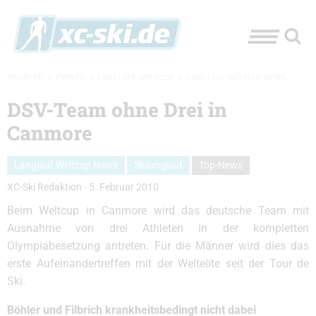
XC-SKI.DE
»
EVENTS
»
LANGLAUF-WELTCUP
»
LANGLAUF WELTCUP NEWS
DSV-Team ohne Drei in
Canmore
Langlauf Weltcup News
Skilanglauf
Top-News
XC-Ski Redaktion
-
5. Februar 2010
Beim Weltcup in Canmore wird das deutsche Team mit
Ausnahme von drei Athleten in der kompletten
Olympiabesetzung antreten. Für die Männer wird dies das
erste Aufeinandertreffen mit der Weltelite seit der Tour de
Ski.
Böhler und Filbrich krankheitsbedingt nicht dabei