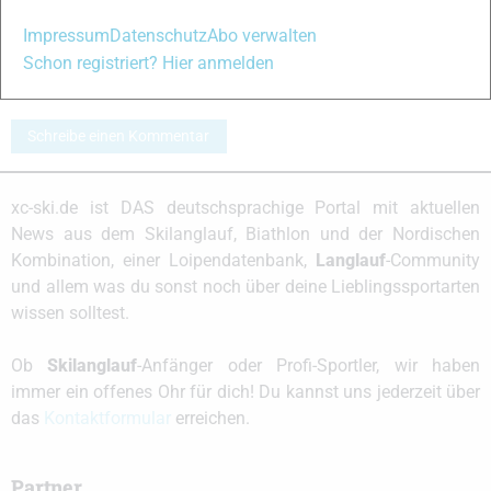
Ketterson und
Erfolg bei der
Klaebo beim
Hyrox-WM
Impressum
Datenschutz
Abo verwalten
Lofoten Skyrace
Schon registriert? Hier anmelden
Schreibe einen Kommentar
xc-ski.de ist DAS deutschsprachige Portal mit aktuellen
News aus dem Skilanglauf, Biathlon und der Nordischen
Kombination, einer Loipendatenbank,
Langlauf
-Community
und allem was du sonst noch über deine Lieblingssportarten
wissen solltest.
Ob
Skilanglauf
-Anfänger oder Profi-Sportler, wir haben
immer ein offenes Ohr für dich! Du kannst uns jederzeit über
das
Kontaktformular
erreichen.
Partner