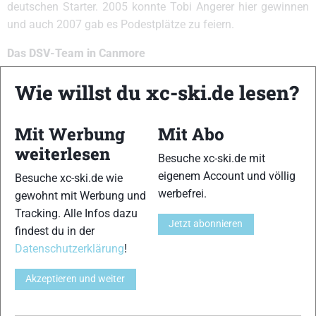
deutschen Starter. 2005 konnte Tobi Angerer hier gewinnen
und auch 2007 gab es Podestplätze zu feiern.
Das DSV-Team in Canmore
Damen: Evi Sachenbacher-Stehle, Claudia Nystad, Katrin
Wie willst du xc-ski.de lesen?
Zeller, Miriam Gössner, Nicole Fessel
Herren: Axel Teichmann, Tobi Angerer, René Sommerfeldt,
Mit Werbung
Mit Abo
Tom Reichelt, Tim Tscharnke, Josef Wenzl
weiterlesen
Besuche xc-ski.de mit
VERWANDTE ARTIKEL
Zurück
Weiter
eigenem Account und völlig
Besuche xc-ski.de wie
werbefrei.
gewohnt mit Werbung und
Tracking. Alle Infos dazu
Jetzt abonnieren
findest du in der
Datenschutzerklärung
!
Langlauf
Langlauf
Hauptsponsor zieht
Akzeptieren und weiter
Kurznews:
Kurznews:
sich zurück: Sorge
Poromaa im
Neuigkeiten vom
um Sponsoren und
Verletzungspech,
IOC, Karriereende
WM im Skilanglauf
Hochzeit bei
und schwedischer