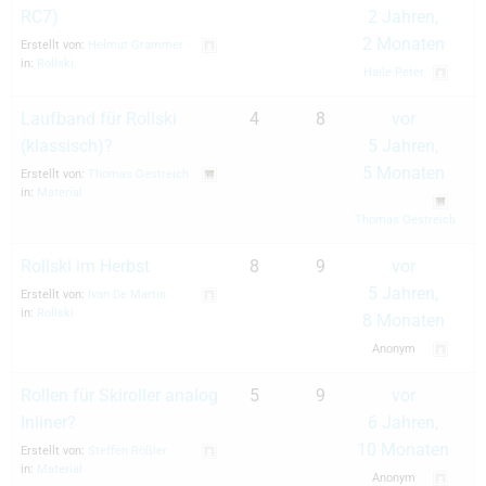
RC7)
2 Jahren,
2 Monaten
Erstellt von:
Helmut Grammer
in:
Rollski
Haile Peter
Laufband für Rollski
4
8
vor
(klassisch)?
5 Jahren,
5 Monaten
Erstellt von:
Thomas Oestreich
in:
Material
Thomas Oestreich
Rollski im Herbst
8
9
vor
5 Jahren,
Erstellt von:
Ivan De Martin
in:
Rollski
8 Monaten
Anonym
Rollen für Skiroller analog
5
9
vor
Inliner?
6 Jahren,
10 Monaten
Erstellt von:
Steffen Rößler
in:
Material
Anonym