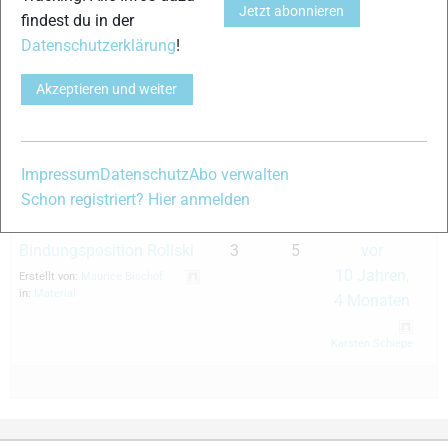
Carbon/Composite holm
8 Jahren,
Jetzt abonnieren
findest du in der
bei Rollskiern
3 Monaten
Datenschutzerklärung
!
Erstellt von:
Christian Ewald
in:
Material
Mario Felgenhauer
Akzeptieren und weiter
Münchner Testival für
2
3
vor
Rollski und Cross-Rollski
8 Jahren,
im April 2018
4 Monaten
Impressum
Datenschutz
Abo verwalten
Erstellt von:
Ulrich Rüger
Ulrich Rüger
Schon registriert? Hier anmelden
in:
Rollski
Bindungsposition Rollski
3
5
vor
10 Jahren,
Erstellt von:
Maurice Bischof
in:
Material
4 Monaten
Karsten Schiepe