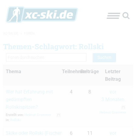
XC-SKI.DE
»
FOREN
Themen-Schlagwort: Rollski
Thema
Teilnehmer
Beiträge
Letzter
Beitrag
Wer hat Erfahrung mit
4
8
vor
gedämpften
3 Monaten
Rollskispitzen?
Helmut Grammer
Erstellt von:
Helmut Grammer
in:
Rollski
Skike oder Rollski (Fischer
6
11
vor