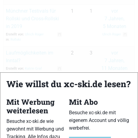
Münchner Testivals für
1
1
vor
Rollski und Cross-Rollski
7 Jahren,
in 2019
5 Monaten
Erstellt von:
Ulrich Rüger
Ulrich Rüger
in:
Rollski
Laufmöglichkeiten im
2
3
vor
Inntal?
7 Jahren,
11 Monaten
Erstellt von:
Katrin Graf
in:
Rollski
Katrin Graf
Wie willst du xc-ski.de lesen?
Münchner Testival für
1
2
vor 8 Jahren
Rollski und Cross-Rollski
Ulrich Rüger
Mit Werbung
Mit Abo
im Juli und Herbst 2018
weiterlesen
Besuche xc-ski.de mit
Erstellt von:
Ulrich Rüger
in:
Rollski
eigenem Account und völlig
Besuche xc-ski.de wie
werbefrei.
gewohnt mit Werbung und
Alu vs.
2
2
vor
Tracking. Alle Infos dazu