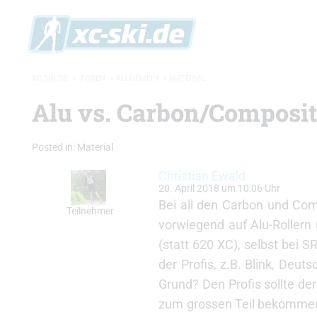
XC-SKI.DE
»
FOREN
»
ALLGEMEIN
»
MATERIAL
Alu vs. Carbon/Composit
Posted in:
Material
Christian Ewald
20. April 2018 um 10:06 Uhr
Bei all den Carbon und Com
Teilnehmer
vorwiegend auf Alu-Rollern 
(statt 620 XC), selbst bei S
der Profis, z.B. Blink, Deut
Grund? Den Profis sollte de
zum grossen Teil bekommen.