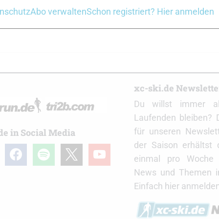
nschutz
Abo verwalten
Schon registriert? Hier anmelden
r
xc-ski.de Newslett
Du willst immer a
Laufenden bleiben? 
für unseren Newslet
de in Social Media
der Saison erhältst
gram
facebook
spotify
x
youtube
einmal pro Woche d
News und Themen in
Einfach hier anmelden