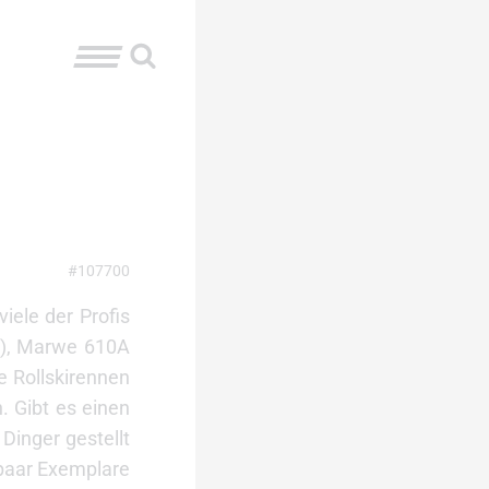
#107700
iele der Profis
te), Marwe 610A
ie Rollskirennen
n. Gibt es einen
Dinger gestellt
paar Exemplare