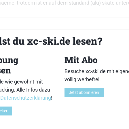
ekaeme, trotdem ist er auf dem standard (alu) skate unte
st du xc-ski.de lesen?
und
@jonas
? Was sind eure Beweggründe, Aluholme 
e bei uns im
Skiroller-Test
bei der Skiähnlichkeit te
bung
Mit Abo
sen
Besuche xc-ski.de mit eige
völlig werbefrei.
de wie gewohnt mit
cking. Alle Infos dazu
Jetzt abonnieren
r
Datenschutzerklärung
!
eiter