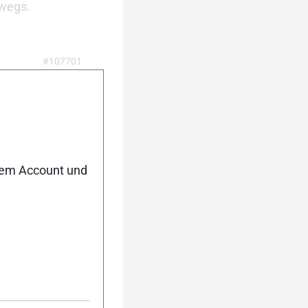
rwegs.
#107701
den flexenden
ilweise besser
nem Account und