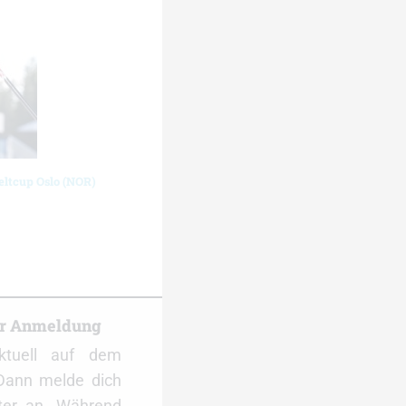
eltcup Oslo (NOR)
er Anmeldung
ktuell auf dem
Dann melde dich
ter an. Während