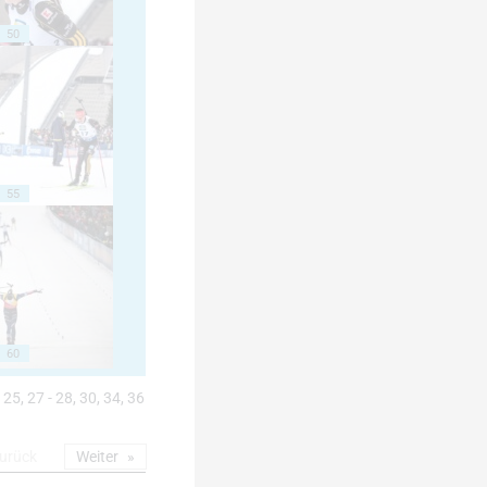
50
55
60
 25, 27 - 28, 30, 34, 36
urück
Weiter