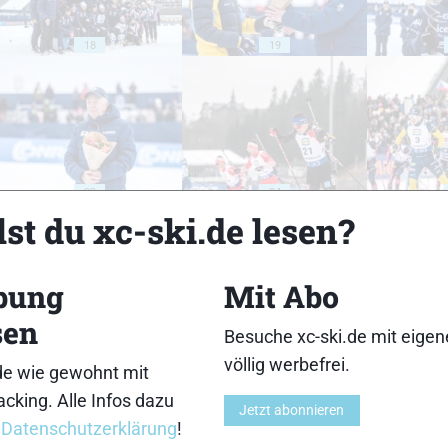
18
19
23
24
st du xc-ski.de lesen?
bung
Mit Abo
sen
Besuche xc-ski.de mit eige
28
29
völlig werbefrei.
de wie gewohnt mit
cking. Alle Infos dazu
Jetzt abonnieren
r
Datenschutzerklärung
!