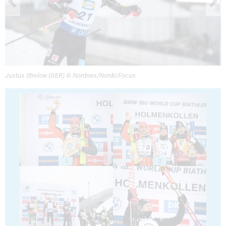
Justus Strelow (GER) © Nordnes/NordicFocus
1
2