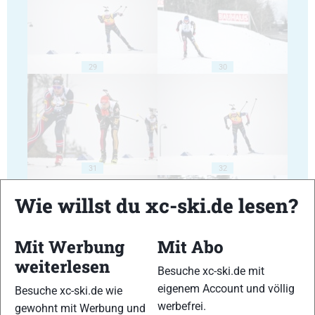
29
30
31
32
Wie willst du xc-ski.de lesen?
Mit Werbung
Mit Abo
weiterlesen
Besuche xc-ski.de mit
33
34
eigenem Account und völlig
Besuche xc-ski.de wie
werbefrei.
gewohnt mit Werbung und