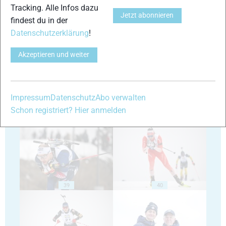
Tracking. Alle Infos dazu
Jetzt abonnieren
findest du in der
Datenschutzerklärung
!
35
36
Akzeptieren und weiter
Impressum
Datenschutz
Abo verwalten
Schon registriert? Hier anmelden
37
38
39
40