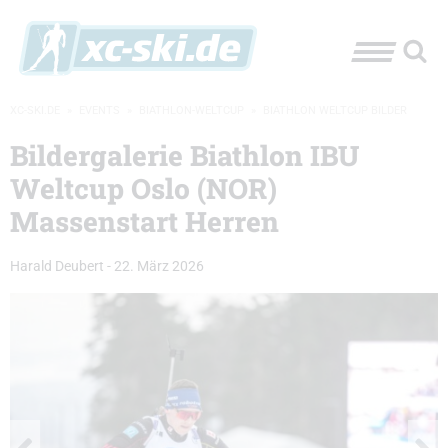
XC-SKI.DE
»
EVENTS
»
BIATHLON-WELTCUP
»
BIATHLON WELTCUP BILDER
Bildergalerie Biathlon IBU
Weltcup Oslo (NOR)
Massenstart Herren
Harald Deubert
-
22. März 2026