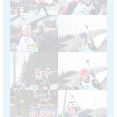
47
48
49
50
51
52