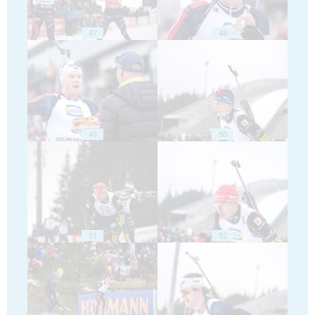
47
48
49
50
51
52