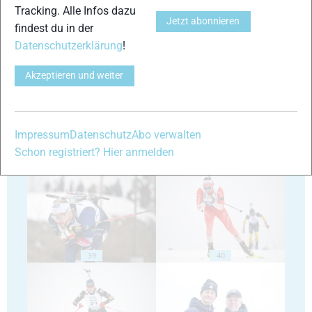
Tracking. Alle Infos dazu
Jetzt abonnieren
findest du in der
Datenschutzerklärung
!
35
36
Akzeptieren und weiter
Impressum
Datenschutz
Abo verwalten
Schon registriert? Hier anmelden
37
38
39
40