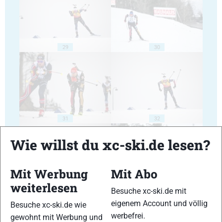
29
30
31
32
Wie willst du xc-ski.de lesen?
Mit Werbung
Mit Abo
weiterlesen
Besuche xc-ski.de mit
33
34
eigenem Account und völlig
Besuche xc-ski.de wie
werbefrei.
gewohnt mit Werbung und