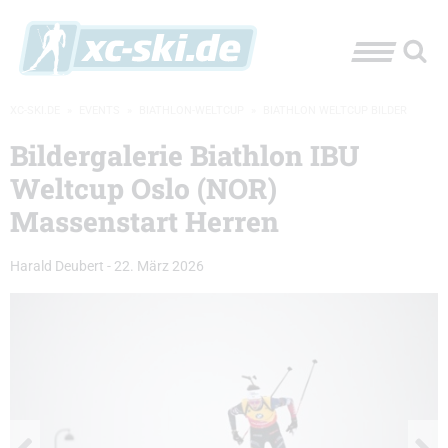
XC-SKI.DE
»
EVENTS
»
BIATHLON-WELTCUP
»
BIATHLON WELTCUP BILDER
Bildergalerie Biathlon IBU
Weltcup Oslo (NOR)
Massenstart Herren
Harald Deubert
-
22. März 2026