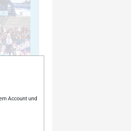
20
25
nem Account und
30