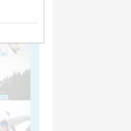
35
40
45