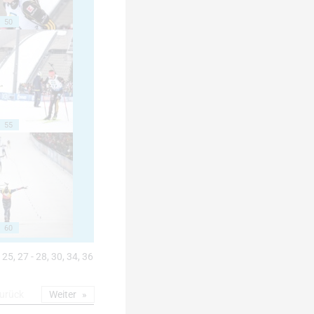
50
55
60
 25, 27 - 28, 30, 34, 36
urück
Weiter