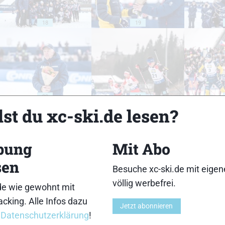
18
19
23
24
st du xc-ski.de lesen?
bung
Mit Abo
sen
Besuche xc-ski.de mit eige
28
29
völlig werbefrei.
de wie gewohnt mit
cking. Alle Infos dazu
Jetzt abonnieren
r
Datenschutzerklärung
!