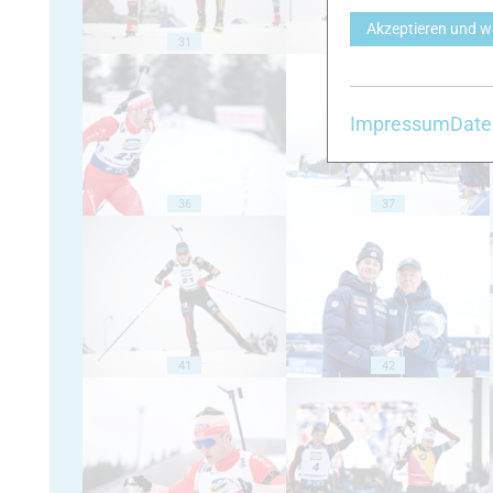
Akzeptieren und w
31
32
Impressum
Date
36
37
41
42