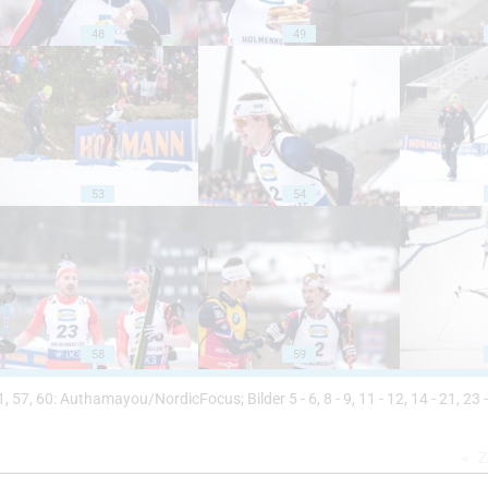
48
49
53
54
58
59
 51, 57, 60: Authamayou/NordicFocus; Bilder 5 - 6, 8 - 9, 11 - 12, 14 - 21, 23 -
Z