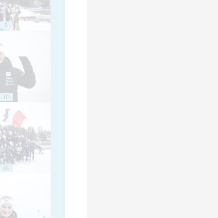
5
10
15