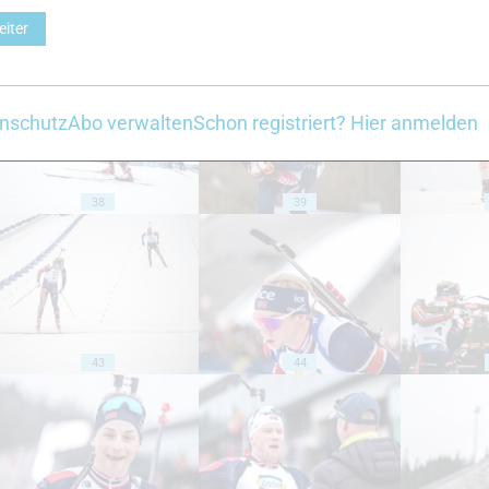
eiter
33
34
nschutz
Abo verwalten
Schon registriert? Hier anmelden
38
39
43
44