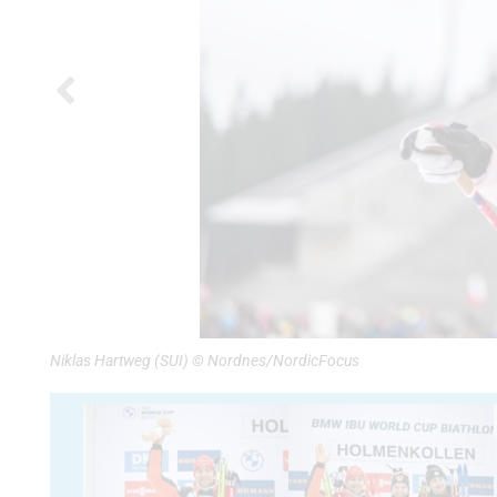
Niklas Hartweg (SUI) © Nordnes/NordicFocus