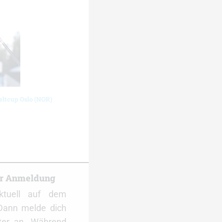
eltcup Oslo (NOR)
er Anmeldung
ktuell auf dem
Dann melde dich
ter an. Während