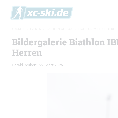
XC-SKI.DE
»
EVENTS
»
BIATHLON-WELTCUP
»
BIATHLON WELTCUP BILDER
Bildergalerie Biathlon 
Herren
Harald Deubert
-
22. März 2026