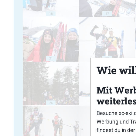
16
17
21
22
Wie will
Mit Wer
weiterle
26
27
Besuche xc-ski.
Werbung und Tra
findest du in de