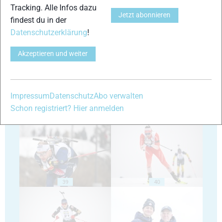
Tracking. Alle Infos dazu
Jetzt abonnieren
findest du in der
Datenschutzerklärung
!
35
36
Akzeptieren und weiter
Impressum
Datenschutz
Abo verwalten
Schon registriert? Hier anmelden
37
38
39
40