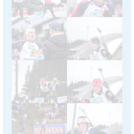
47
48
49
50
51
52