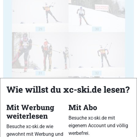
29
30
31
32
Wie willst du xc-ski.de lesen?
Mit Werbung
Mit Abo
weiterlesen
Besuche xc-ski.de mit
33
34
eigenem Account und völlig
Besuche xc-ski.de wie
werbefrei.
gewohnt mit Werbung und