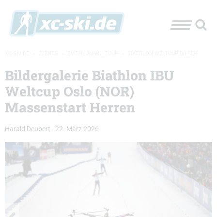
XC-SKI.DE
»
EVENTS
»
BIATHLON-WELTCUP
»
BIATHLON WELTCUP BILDER
Bildergalerie Biathlon IBU
Weltcup Oslo (NOR)
Massenstart Herren
Harald Deubert
-
22. März 2026