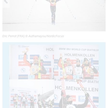
Eric Perrot (FRA) © Authamayou/NordicFocus
1
2