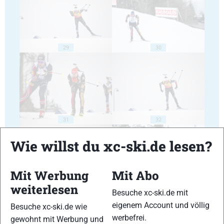
29
30
31
32
Wie willst du xc-ski.de lesen?
Mit Werbung
Mit Abo
weiterlesen
Besuche xc-ski.de mit
33
34
eigenem Account und völlig
Besuche xc-ski.de wie
werbefrei.
gewohnt mit Werbung und