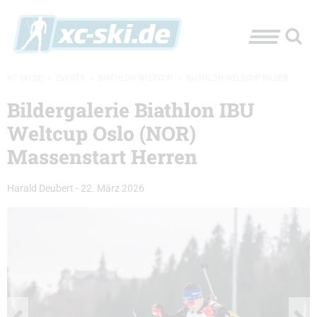
XC-SKI.DE
»
EVENTS
»
BIATHLON-WELTCUP
»
BIATHLON WELTCUP BILDER
Bildergalerie Biathlon IBU
Weltcup Oslo (NOR)
Massenstart Herren
Harald Deubert
-
22. März 2026