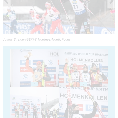
Justus Strelow (GER) © Nordnes/NordicFocus
1
2