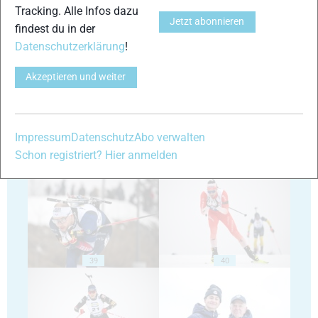
Tracking. Alle Infos dazu
Jetzt abonnieren
findest du in der
Datenschutzerklärung
!
35
36
Akzeptieren und weiter
Impressum
Datenschutz
Abo verwalten
Schon registriert? Hier anmelden
37
38
39
40