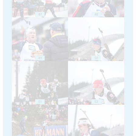
47
48
49
50
51
52