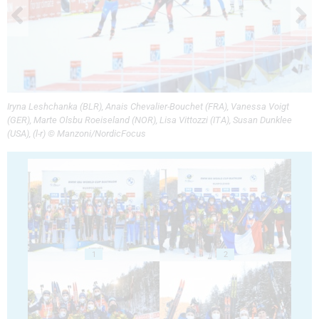
Iryna Leshchanka (BLR), Anais Chevalier-Bouchet (FRA), Vanessa Voigt
(GER), Marte Olsbu Roeiseland (NOR), Lisa Vittozzi (ITA), Susan Dunklee
(USA), (l-r) © Manzoni/NordicFocus
1
2