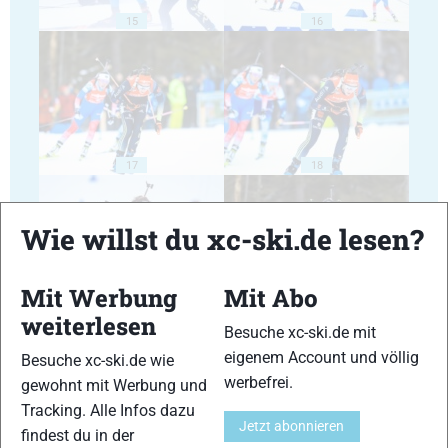
15
16
17
18
Wie willst du xc-ski.de lesen?
Mit Werbung
Mit Abo
19
20
weiterlesen
Besuche xc-ski.de mit
eigenem Account und völlig
Besuche xc-ski.de wie
werbefrei.
gewohnt mit Werbung und
Tracking. Alle Infos dazu
Jetzt abonnieren
findest du in der