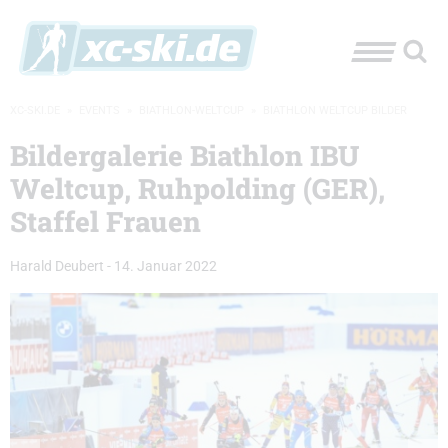
XC-SKI.DE
»
EVENTS
»
BIATHLON-WELTCUP
»
BIATHLON WELTCUP BILDER
Bildergalerie Biathlon IBU
Weltcup, Ruhpolding (GER),
Staffel Frauen
Harald Deubert
-
14. Januar 2022