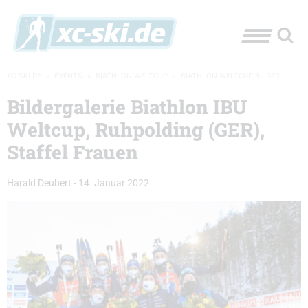
XC-SKI.DE
»
EVENTS
»
BIATHLON-WELTCUP
»
BIATHLON WELTCUP BILDER
Bildergalerie Biathlon IBU
Weltcup, Ruhpolding (GER),
Staffel Frauen
Harald Deubert
-
14. Januar 2022