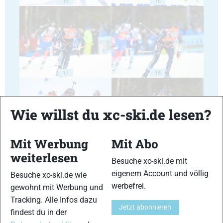
15
16
17
18
Wie willst du xc-ski.de lesen?
Mit Werbung
Mit Abo
19
20
weiterlesen
Besuche xc-ski.de mit
eigenem Account und völlig
Besuche xc-ski.de wie
werbefrei.
gewohnt mit Werbung und
Tracking. Alle Infos dazu
Jetzt abonnieren
findest du in der
21
22