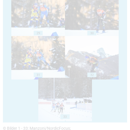
29
30
31
32
33
© Bilder 1 - 33: Manzoni/NordicFocus;