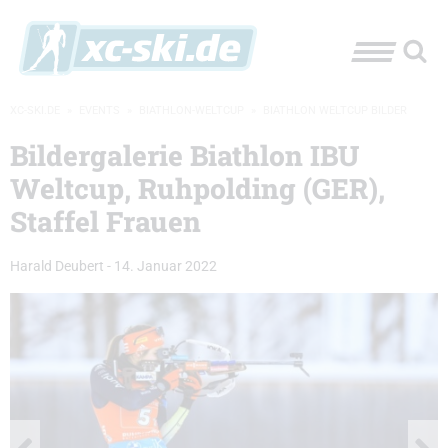
XC-SKI.DE
»
EVENTS
»
BIATHLON-WELTCUP
»
BIATHLON WELTCUP BILDER
Bildergalerie Biathlon IBU
Weltcup, Ruhpolding (GER),
Staffel Frauen
Harald Deubert
-
14. Januar 2022