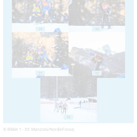
29
30
31
32
33
© Bilder 1 - 33: Manzoni/NordicFocus;