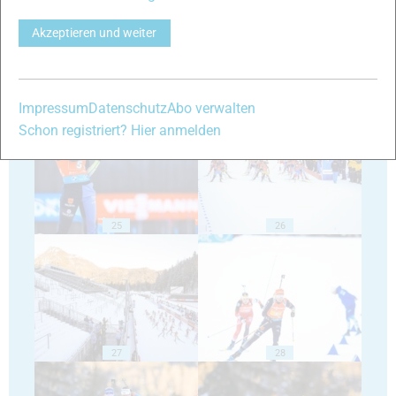
Akzeptieren und weiter
23
24
Impressum
Datenschutz
Abo verwalten
Schon registriert? Hier anmelden
25
26
27
28