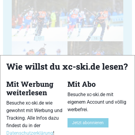
17
18
Wie willst du xc-ski.de lesen?
Mit Werbung
Mit Abo
19
20
weiterlesen
Besuche xc-ski.de mit
eigenem Account und völlig
Besuche xc-ski.de wie
werbefrei.
gewohnt mit Werbung und
Tracking. Alle Infos dazu
Jetzt abonnieren
findest du in der
21
22
Datenschutzerklärung
!