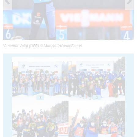
Vanessa Voigt (GER) © Manzoni/NordicFocus
1
2