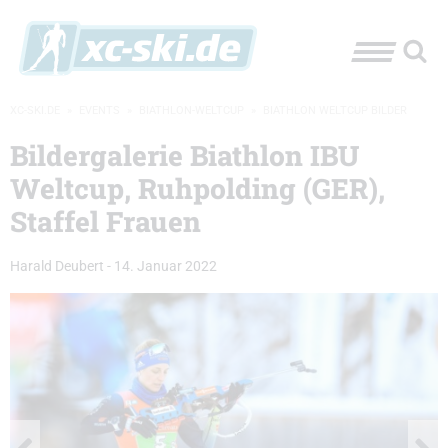
XC-SKI.DE
»
EVENTS
»
BIATHLON-WELTCUP
»
BIATHLON WELTCUP BILDER
Bildergalerie Biathlon IBU
Weltcup, Ruhpolding (GER),
Staffel Frauen
Harald Deubert
-
14. Januar 2022