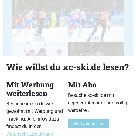
17
18
Wie willst du xc-ski.de lesen?
Mit Werbung
Mit Abo
19
20
weiterlesen
Besuche xc-ski.de mit
eigenem Account und völlig
Besuche xc-ski.de wie
werbefrei.
gewohnt mit Werbung und
Tracking. Alle Infos dazu
Jetzt abonnieren
findest du in der
21
22
Datenschutzerklärung
!