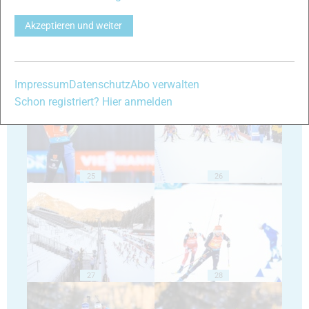
Akzeptieren und weiter
23
24
Impressum
Datenschutz
Abo verwalten
Schon registriert? Hier anmelden
25
26
27
28