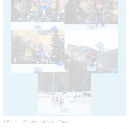
29
30
31
32
33
© Bilder 1 - 33: Manzoni/NordicFocus;