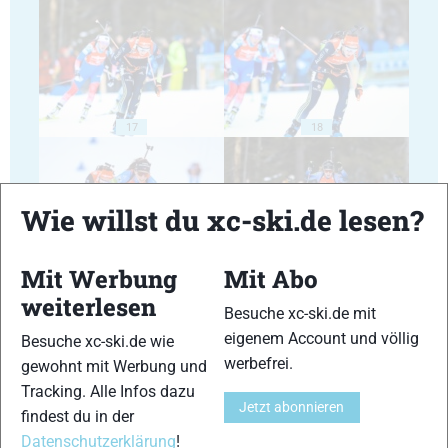
17
18
Wie willst du xc-ski.de lesen?
Mit Werbung
Mit Abo
19
20
weiterlesen
Besuche xc-ski.de mit
eigenem Account und völlig
Besuche xc-ski.de wie
werbefrei.
gewohnt mit Werbung und
Tracking. Alle Infos dazu
Jetzt abonnieren
findest du in der
21
22
Datenschutzerklärung
!