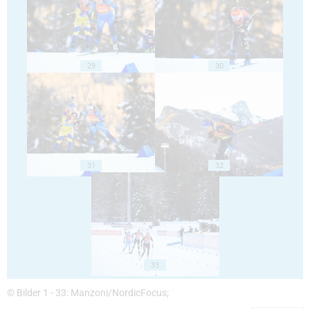
29
30
31
32
33
© Bilder 1 - 33: Manzoni/NordicFocus;