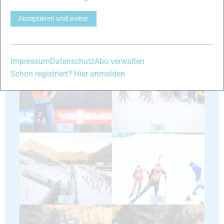
Akzeptieren und weiter
23
24
Impressum
Datenschutz
Abo verwalten
Schon registriert? Hier anmelden
25
26
27
28