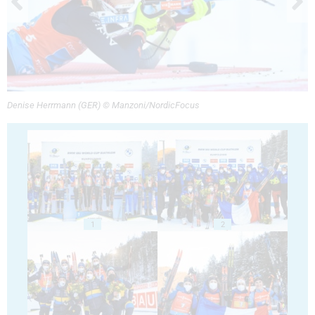
Denise Herrmann (GER) © Manzoni/NordicFocus
1
2