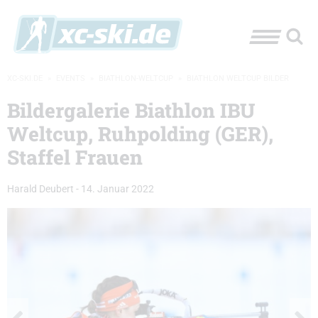
XC-SKI.DE
»
EVENTS
»
BIATHLON-WELTCUP
»
BIATHLON WELTCUP BILDER
Bildergalerie Biathlon IBU
Weltcup, Ruhpolding (GER),
Staffel Frauen
Harald Deubert
-
14. Januar 2022