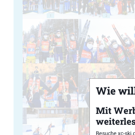
1
2
6
7
Wie will
11
12
Mit Wer
weiterle
Besuche xc-ski.