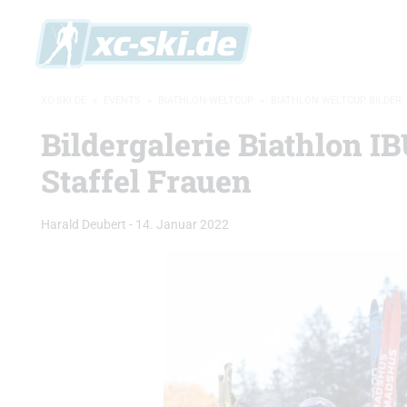
XC-SKI.DE
»
EVENTS
»
BIATHLON-WELTCUP
»
BIATHLON WELTCUP BILDER
Bildergalerie Biathlon I
Staffel Frauen
Harald Deubert
-
14. Januar 2022