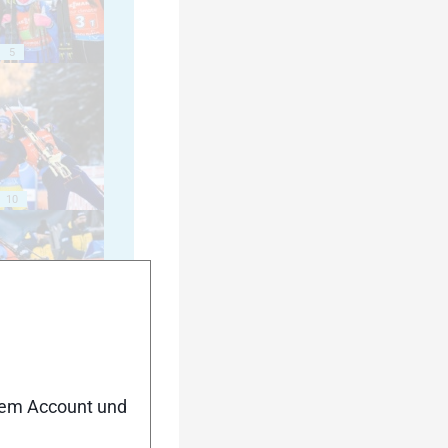
5
10
15
nem Account und