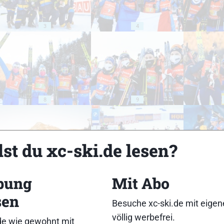
3
4
8
9
st du xc-ski.de lesen?
13
14
bung
Mit Abo
sen
Besuche xc-ski.de mit eige
völlig werbefrei.
de wie gewohnt mit