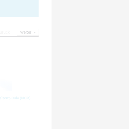
urück
Weiter
eltcup Oslo (NOR)