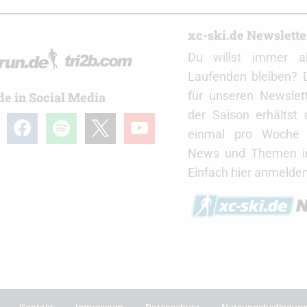
r
xc-ski.de Newslett
Du willst immer a
Laufenden bleiben? 
für unseren Newslet
de in Social Media
der Saison erhältst
gram
facebook
spotify
x
youtube
einmal pro Woche d
News und Themen in
Einfach hier anmelden