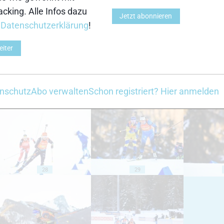
cking. Alle Infos dazu
Jetzt abonnieren
18
19
r
Datenschutzerklärung
!
eiter
nschutz
Abo verwalten
Schon registriert? Hier anmelden
23
24
28
29