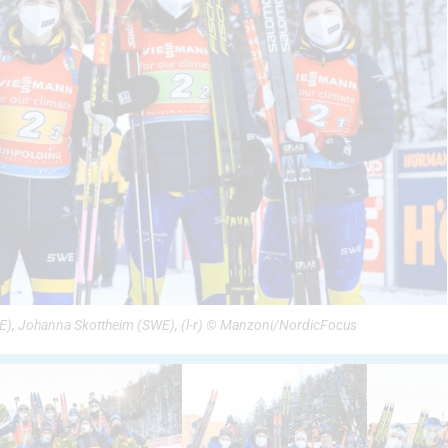
), Johanna Skottheim (SWE), (l-r) © Manzoni/NordicFocus