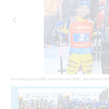
Anna Magnusson (SWE), Mona Brorsson (SWE), Stina Nilsson (SWE