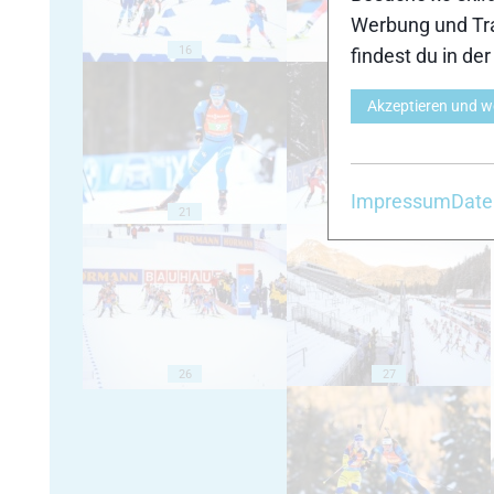
Werbung und Tra
16
17
findest du in de
Akzeptieren und w
Impressum
Date
21
22
26
27