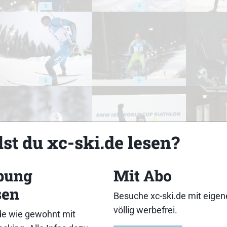
3
4
8
9
st du xc-ski.de lesen?
13
14
bung
Mit Abo
sen
Besuche xc-ski.de mit eige
völlig werbefrei.
de wie gewohnt mit