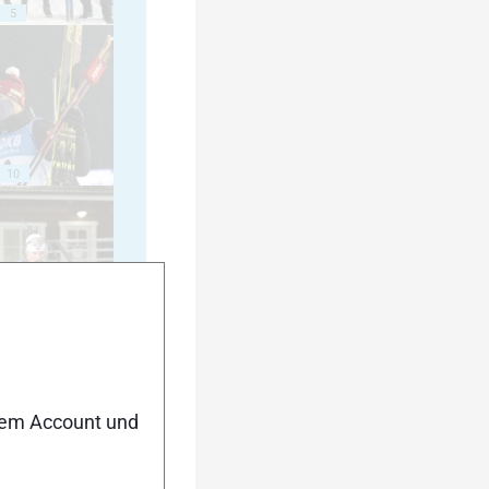
5
10
15
nem Account und