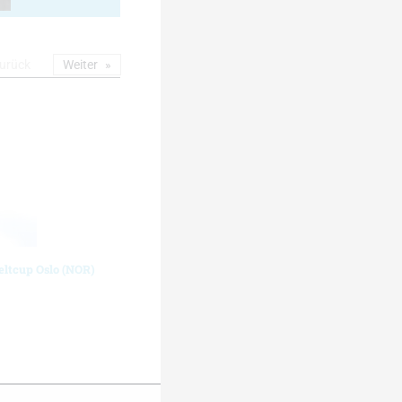
urück
Weiter
eltcup Oslo (NOR)