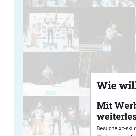
1
2
6
7
Wie will
11
12
Mit Wer
weiterle
Besuche xc-ski.