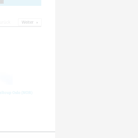
urück
Weiter
eltcup Oslo (NOR)