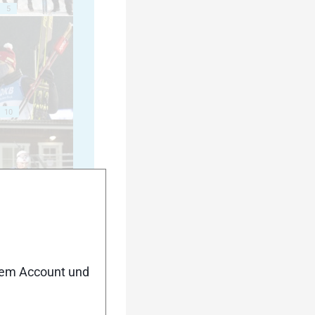
5
10
15
nem Account und