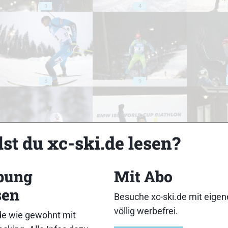
3
4
8
9
st du xc-ski.de lesen?
13
14
bung
Mit Abo
sen
Besuche xc-ski.de mit eige
völlig werbefrei.
de wie gewohnt mit