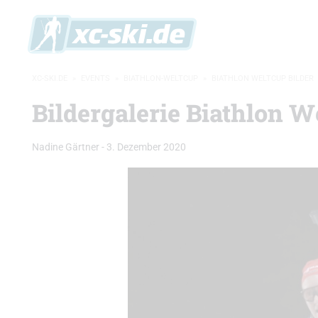
XC-SKI.DE
»
EVENTS
»
BIATHLON-WELTCUP
»
BIATHLON WELTCUP BILDER
Bildergalerie Biathlon We
Nadine Gärtner
-
3. Dezember 2020