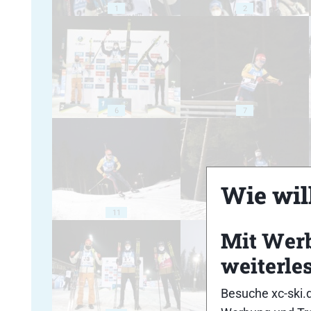
1
2
6
7
Wie will
11
12
Mit Wer
weiterle
Besuche xc-ski.