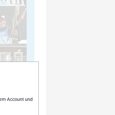
5
10
15
nem Account und