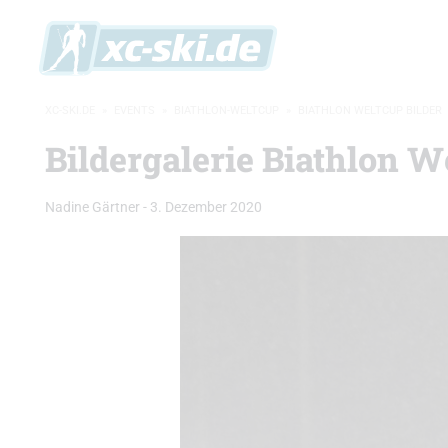
XC-SKI.DE
»
EVENTS
»
BIATHLON-WELTCUP
»
BIATHLON WELTCUP BILDER
Bildergalerie Biathlon We
Nadine Gärtner
-
3. Dezember 2020