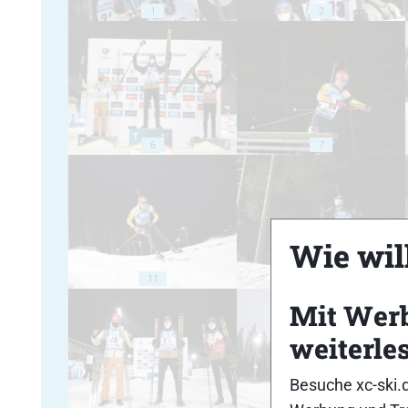
1
2
6
7
Wie will
11
12
Mit Wer
weiterle
Besuche xc-ski.