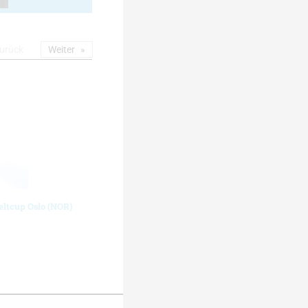
urück
Weiter
eltcup Oslo (NOR)