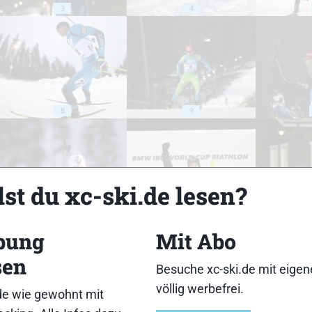
3
4
8
9
st du xc-ski.de lesen?
13
14
bung
Mit Abo
sen
Besuche xc-ski.de mit eige
völlig werbefrei.
de wie gewohnt mit