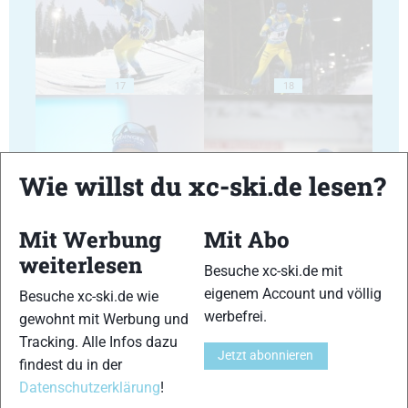
17
18
Wie willst du xc-ski.de lesen?
19
20
Mit Werbung
Mit Abo
weiterlesen
Besuche xc-ski.de mit
eigenem Account und völlig
Besuche xc-ski.de wie
werbefrei.
gewohnt mit Werbung und
Tracking. Alle Infos dazu
21
22
Jetzt abonnieren
findest du in der
Datenschutzerklärung
!