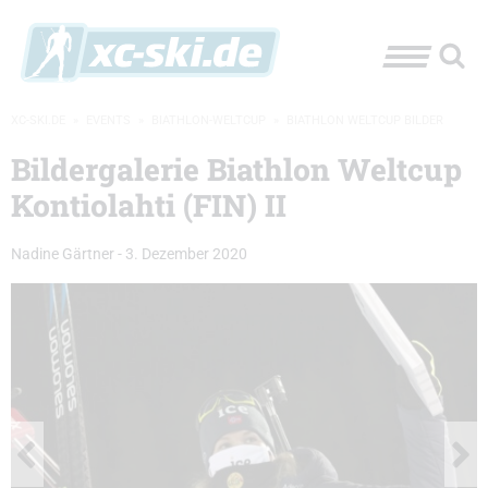
XC-SKI.DE
»
EVENTS
»
BIATHLON-WELTCUP
»
BIATHLON WELTCUP BILDER
Bildergalerie Biathlon Weltcup
Kontiolahti (FIN) II
Nadine Gärtner
-
3. Dezember 2020