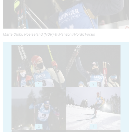
Marte Olsbu Roeiseland (NOR) © Manzoni/NordicFocus
1
2
3
4