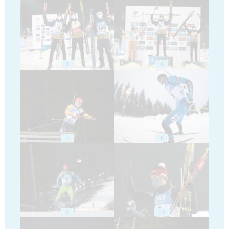
5
6
7
8
9
10