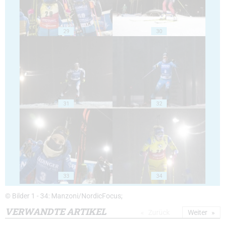
29
30
31
32
33
34
© Bilder 1 - 34: Manzoni/NordicFocus;
VERWANDTE ARTIKEL
Zurück
Weiter