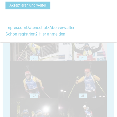
Akzeptieren und weiter
23
24
Impressum
Datenschutz
Abo verwalten
Schon registriert? Hier anmelden
25
26
27
28