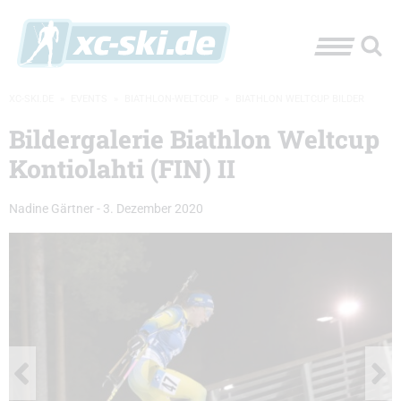
XC-SKI.DE
»
EVENTS
»
BIATHLON-WELTCUP
»
BIATHLON WELTCUP BILDER
Bildergalerie Biathlon Weltcup
Kontiolahti (FIN) II
Nadine Gärtner
-
3. Dezember 2020