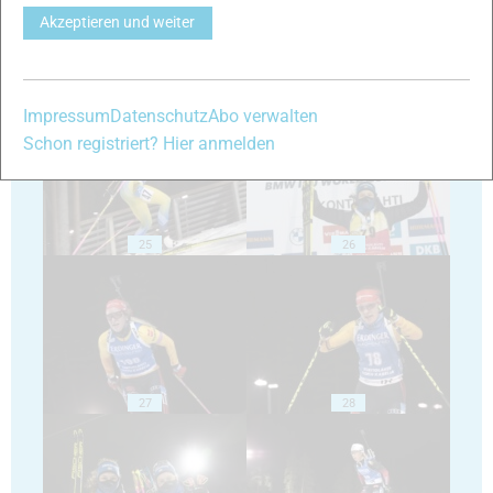
Akzeptieren und weiter
23
24
Impressum
Datenschutz
Abo verwalten
Schon registriert? Hier anmelden
25
26
27
28