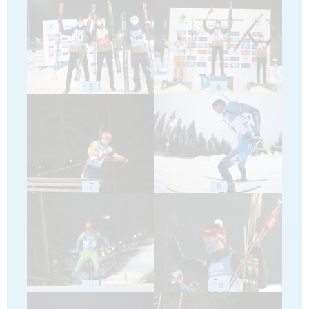
5
6
7
8
9
10