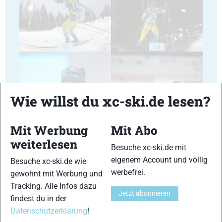
17
18
Wie willst du xc-ski.de lesen?
19
20
Mit Werbung
Mit Abo
weiterlesen
Besuche xc-ski.de mit
eigenem Account und völlig
Besuche xc-ski.de wie
werbefrei.
gewohnt mit Werbung und
Tracking. Alle Infos dazu
21
22
Jetzt abonnieren
findest du in der
Datenschutzerklärung
!