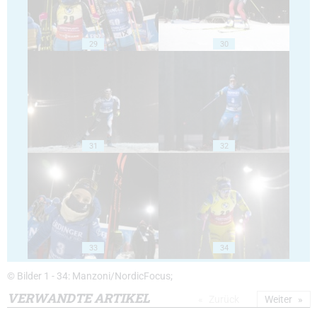
29
30
31
32
33
34
© Bilder 1 - 34: Manzoni/NordicFocus;
VERWANDTE ARTIKEL
Zurück
Weiter