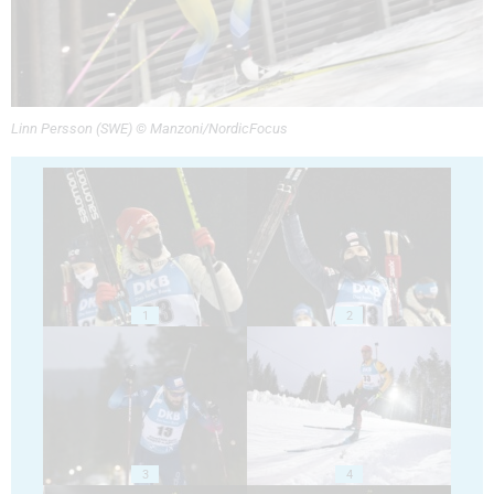
Linn Persson (SWE) © Manzoni/NordicFocus
1
2
3
4