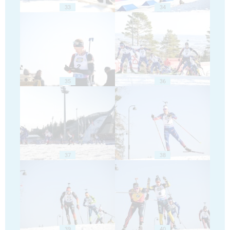
33
34
35
36
37
38
39
40