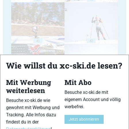
41
42
Wie willst du xc-ski.de lesen?
Mit Werbung
Mit Abo
43
44
weiterlesen
Besuche xc-ski.de mit
eigenem Account und völlig
Besuche xc-ski.de wie
werbefrei.
gewohnt mit Werbung und
Tracking. Alle Infos dazu
Jetzt abonnieren
findest du in der
45
46