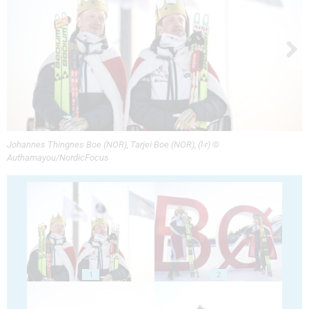
Johannes Thingnes Boe (NOR), Tarjei Boe (NOR), (l-r) ©
Authamayou/NordicFocus
1
2