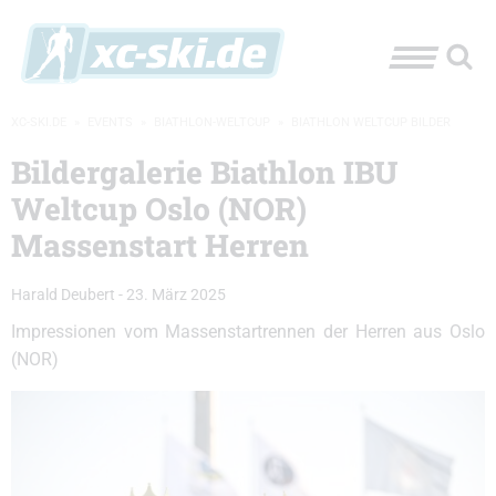
XC-SKI.DE
»
EVENTS
»
BIATHLON-WELTCUP
»
BIATHLON WELTCUP BILDER
Bildergalerie Biathlon IBU
Weltcup Oslo (NOR)
Massenstart Herren
Harald Deubert
-
23. März 2025
Impressionen vom Massenstartrennen der Herren aus Oslo
(NOR)