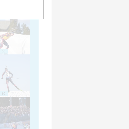
50
55
60