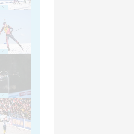
65
70
75