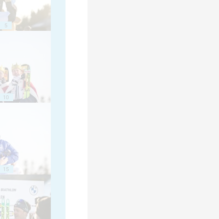
5
10
15