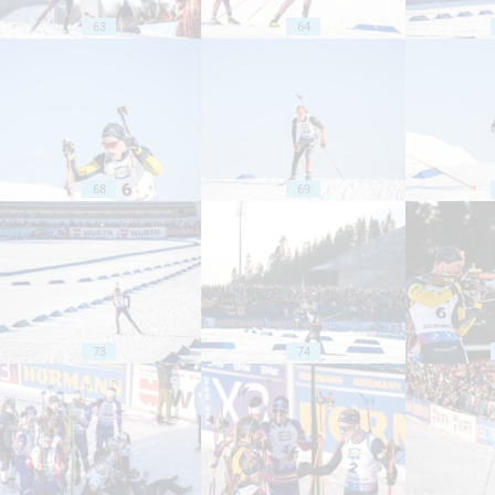
63
64
68
69
73
74