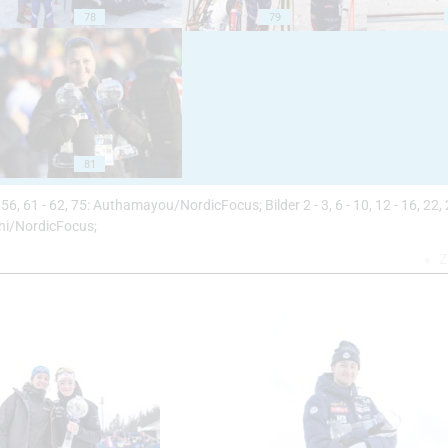
78
79
81
52, 56, 61 - 62, 75: Authamayou/NordicFocus; Bilder 2 - 3, 6 - 10, 12 - 16, 22, 
oni/NordicFocus;
Z