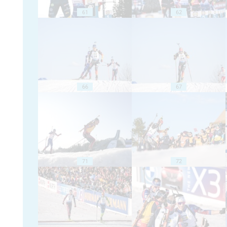
61
62
66
67
71
72