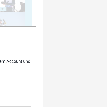
35
40
nem Account und
45