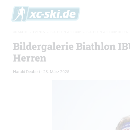
XC-SKI.DE
»
EVENTS
»
BIATHLON-WELTCUP
»
BIATHLON WELTCUP BILDER
Bildergalerie Biathlon 
Herren
Harald Deubert
-
23. März 2025