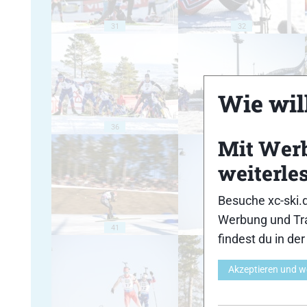
31
32
Wie will
36
37
Mit Wer
weiterle
Besuche xc-ski.
Werbung und Tra
41
42
findest du in de
Akzeptieren und w