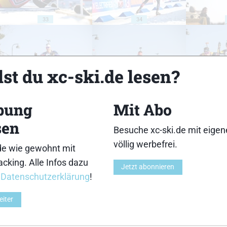
33
34
st du xc-ski.de lesen?
38
39
bung
Mit Abo
sen
Besuche xc-ski.de mit eige
völlig werbefrei.
de wie gewohnt mit
cking. Alle Infos dazu
Jetzt abonnieren
43
44
r
Datenschutzerklärung
!
eiter