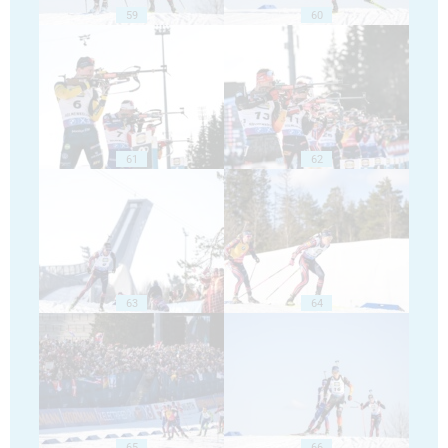
59
60
61
62
63
64
65
66