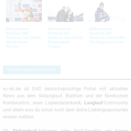
Bildergalerie
Bildergalerie
Bildergalerie
Biathlon IBU
Biathlon IBU
Biathlon IBU
Weltcup Oslo (NOR)
Weltcup Oslo (NOR)
Weltcup Oslo (NOR)
Massenstart
Massenstart
Verfolgung Herren
Herren
Frauen
Schreibe einen Kommentar
xc-ski.de ist DAS deutschsprachige Portal mit aktuellen
News aus dem Skilanglauf, Biathlon und der Nordischen
Kombination, einer Loipendatenbank,
Langlauf
-Community
und allem was du sonst noch über deine Lieblingssportarten
wissen solltest.
Ob
Skilanglauf
-Anfänger oder Profi-Sportler, wir haben