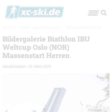
XC-SKI.DE
»
EVENTS
»
BIATHLON-WELTCUP
»
BIATHLON WELTCUP BILDER
Bildergalerie Biathlon IBU
Weltcup Oslo (NOR)
Massenstart Herren
Harald Deubert
-
23. März 2025