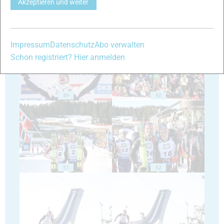
Akzeptieren und weiter
47
48
Impressum
Datenschutz
Abo verwalten
Schon registriert? Hier anmelden
49
50
51
52