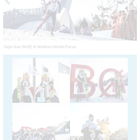
Tarjei Boe (NOR) © Nordnes/NordicFocus
1
2