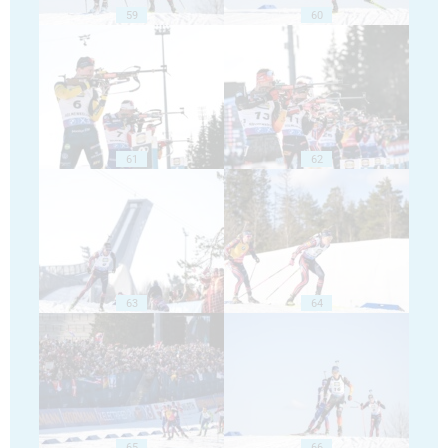
59
60
61
62
63
64
65
66