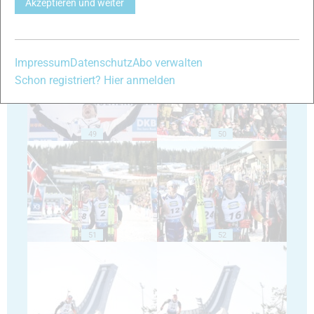
Akzeptieren und weiter
47
48
Impressum
Datenschutz
Abo verwalten
Schon registriert? Hier anmelden
49
50
51
52