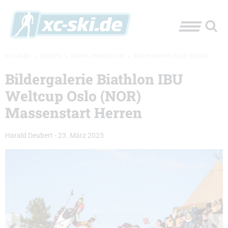
XC-SKI.DE
»
EVENTS
»
BIATHLON-WELTCUP
»
BIATHLON WELTCUP BILDER
Bildergalerie Biathlon IBU
Weltcup Oslo (NOR)
Massenstart Herren
Harald Deubert
-
23. März 2025