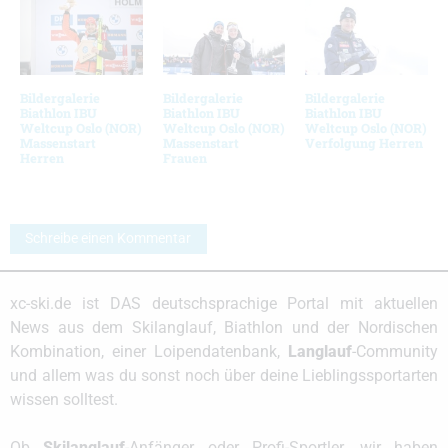
Bildergalerie
Bildergalerie
Bildergalerie
Biathlon IBU
Biathlon IBU
Biathlon IBU
Weltcup Oslo (NOR)
Weltcup Oslo (NOR)
Weltcup Oslo (NOR)
Massenstart
Massenstart
Verfolgung Herren
Herren
Frauen
Schreibe einen Kommentar
xc-ski.de ist DAS deutschsprachige Portal mit aktuellen
News aus dem Skilanglauf, Biathlon und der Nordischen
Kombination, einer Loipendatenbank,
Langlauf
-Community
und allem was du sonst noch über deine Lieblingssportarten
wissen solltest.
Ob
Skilanglauf
-Anfänger oder Profi-Sportler, wir haben