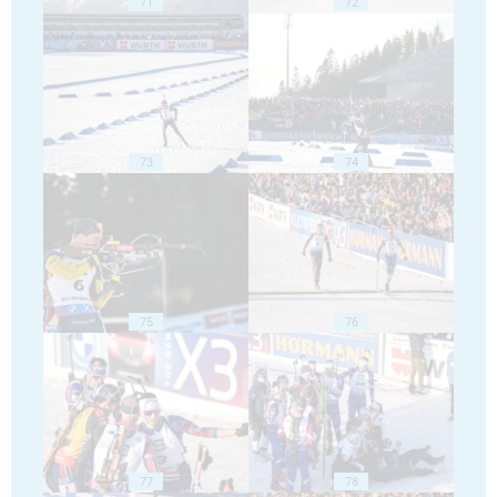
71
72
73
74
75
76
77
78