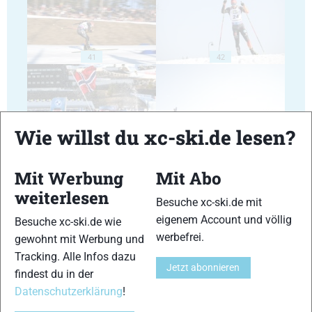
41
42
Wie willst du xc-ski.de lesen?
43
44
Mit Werbung
Mit Abo
weiterlesen
Besuche xc-ski.de mit
eigenem Account und völlig
Besuche xc-ski.de wie
werbefrei.
gewohnt mit Werbung und
Tracking. Alle Infos dazu
45
46
Jetzt abonnieren
findest du in der
Datenschutzerklärung
!