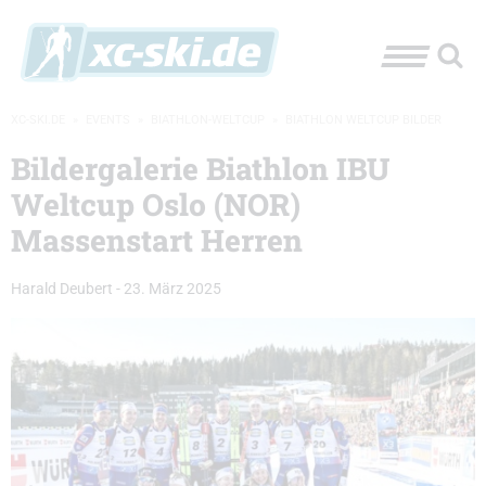
XC-SKI.DE
»
EVENTS
»
BIATHLON-WELTCUP
»
BIATHLON WELTCUP BILDER
Bildergalerie Biathlon IBU
Weltcup Oslo (NOR)
Massenstart Herren
Harald Deubert
-
23. März 2025