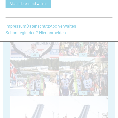
Akzeptieren und weiter
47
48
Impressum
Datenschutz
Abo verwalten
Schon registriert? Hier anmelden
49
50
51
52