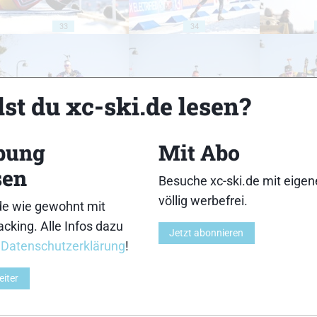
33
34
st du xc-ski.de lesen?
38
39
bung
Mit Abo
sen
Besuche xc-ski.de mit eige
völlig werbefrei.
de wie gewohnt mit
cking. Alle Infos dazu
Jetzt abonnieren
43
44
r
Datenschutzerklärung
!
eiter