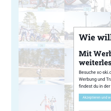
31
32
Wie will
36
37
Mit Wer
weiterle
Besuche xc-ski.
Werbung und Tra
41
42
findest du in de
Akzeptieren und w