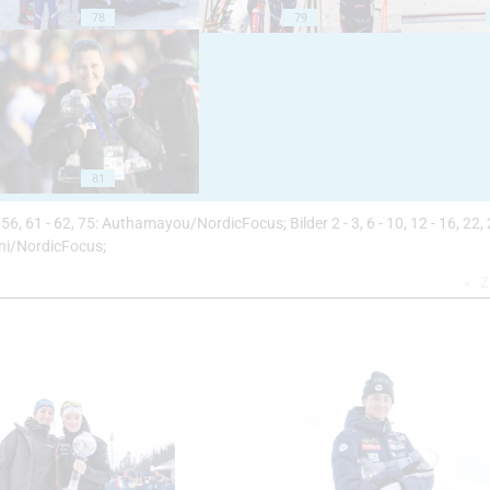
78
79
81
52, 56, 61 - 62, 75: Authamayou/NordicFocus; Bilder 2 - 3, 6 - 10, 12 - 16, 22, 
oni/NordicFocus;
Z