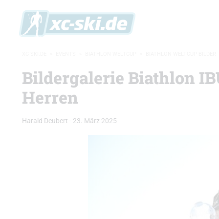
XC-SKI.DE
»
EVENTS
»
BIATHLON-WELTCUP
»
BIATHLON WELTCUP BILDER
Bildergalerie Biathlon 
Herren
Harald Deubert
-
23. März 2025