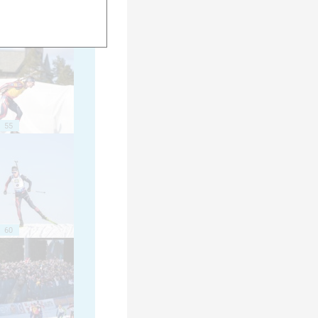
50
55
60