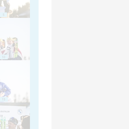
5
10
15