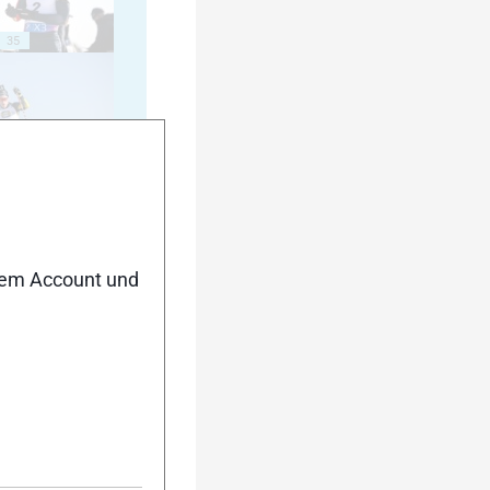
35
40
nem Account und
45