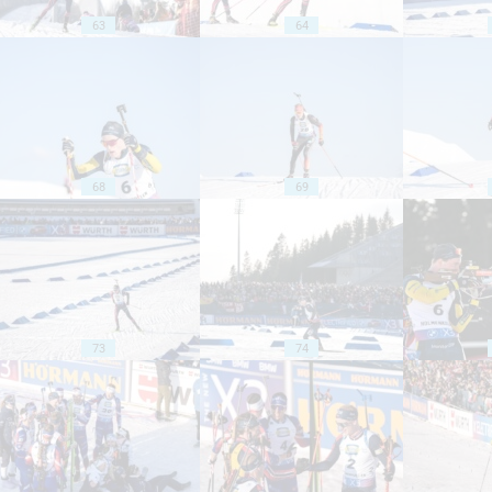
63
64
68
69
73
74