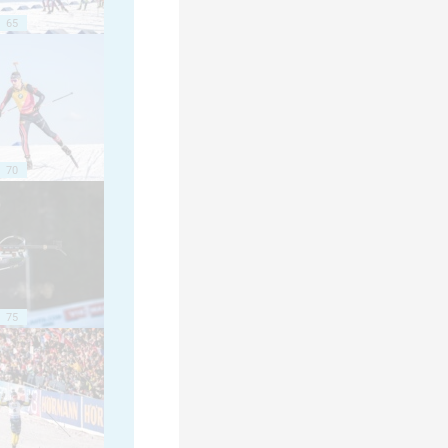
65
70
75