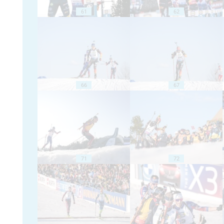
61
62
66
67
71
72