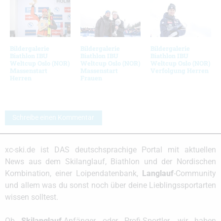
Bildergalerie
Bildergalerie
Bildergalerie
Biathlon IBU
Biathlon IBU
Biathlon IBU
Weltcup Oslo (NOR)
Weltcup Oslo (NOR)
Weltcup Oslo (NOR)
Massenstart
Massenstart
Verfolgung Herren
Herren
Frauen
Schreibe einen Kommentar
xc-ski.de ist DAS deutschsprachige Portal mit aktuellen
News aus dem Skilanglauf, Biathlon und der Nordischen
Kombination, einer Loipendatenbank,
Langlauf
-Community
und allem was du sonst noch über deine Lieblingssportarten
wissen solltest.
Ob
Skilanglauf
-Anfänger oder Profi-Sportler, wir haben