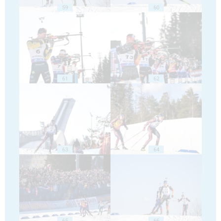
59
60
61
62
63
64
65
66