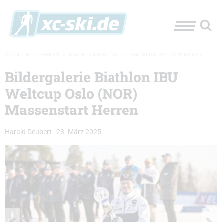
XC-SKI.DE
»
EVENTS
»
BIATHLON-WELTCUP
»
BIATHLON WELTCUP BILDER
Bildergalerie Biathlon IBU
Weltcup Oslo (NOR)
Massenstart Herren
Harald Deubert
-
23. März 2025