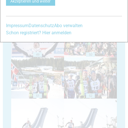
Akzeptieren und weiter
47
48
Impressum
Datenschutz
Abo verwalten
Schon registriert? Hier anmelden
49
50
51
52