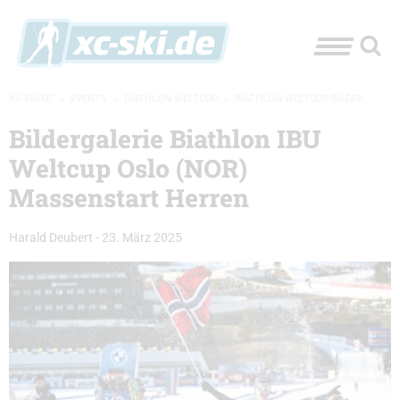
XC-SKI.DE
»
EVENTS
»
BIATHLON-WELTCUP
»
BIATHLON WELTCUP BILDER
Bildergalerie Biathlon IBU
Weltcup Oslo (NOR)
Massenstart Herren
Harald Deubert
-
23. März 2025