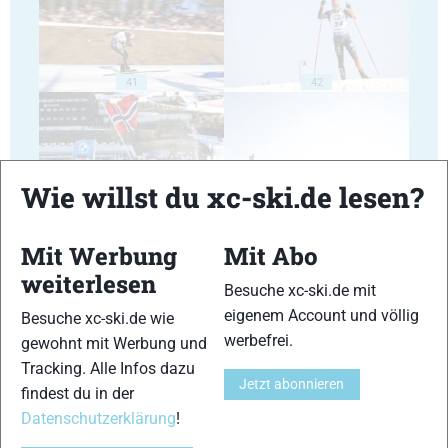
41
42
Wie willst du xc-ski.de lesen?
43
44
Mit Werbung
Mit Abo
weiterlesen
Besuche xc-ski.de mit
eigenem Account und völlig
Besuche xc-ski.de wie
werbefrei.
gewohnt mit Werbung und
Tracking. Alle Infos dazu
45
46
Jetzt abonnieren
findest du in der
Datenschutzerklärung
!