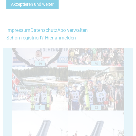
Akzeptieren und weiter
47
48
Impressum
Datenschutz
Abo verwalten
Schon registriert? Hier anmelden
49
50
51
52