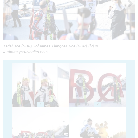
Tarjei Boe (NOR), Johannes Thingnes Boe (NOR), (l-r) ©
Authamayou/NordicFocus
1
2