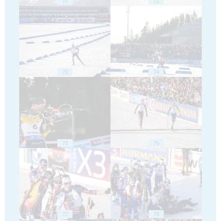
71
72
73
74
75
76
77
78