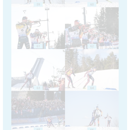
59
60
61
62
63
64
65
66