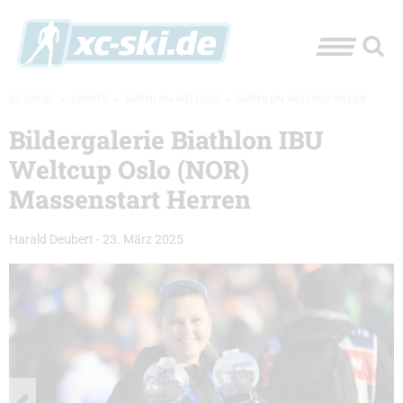
XC-SKI.DE
»
EVENTS
»
BIATHLON-WELTCUP
»
BIATHLON WELTCUP BILDER
Bildergalerie Biathlon IBU
Weltcup Oslo (NOR)
Massenstart Herren
Harald Deubert
-
23. März 2025