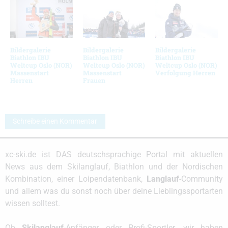
Bildergalerie
Bildergalerie
Bildergalerie
Biathlon IBU
Biathlon IBU
Biathlon IBU
Weltcup Oslo (NOR)
Weltcup Oslo (NOR)
Weltcup Oslo (NOR)
Massenstart
Massenstart
Verfolgung Herren
Herren
Frauen
Schreibe einen Kommentar
xc-ski.de ist DAS deutschsprachige Portal mit aktuellen
News aus dem Skilanglauf, Biathlon und der Nordischen
Kombination, einer Loipendatenbank,
Langlauf
-Community
und allem was du sonst noch über deine Lieblingssportarten
wissen solltest.
Ob
Skilanglauf
-Anfänger oder Profi-Sportler, wir haben