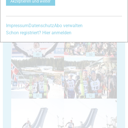
Akzeptieren und weiter
47
48
Impressum
Datenschutz
Abo verwalten
Schon registriert? Hier anmelden
49
50
51
52