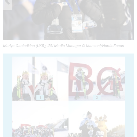
Mariya Osolodkina (UKR); IBU Media Manager © Manzoni/NordicFocus
1
2