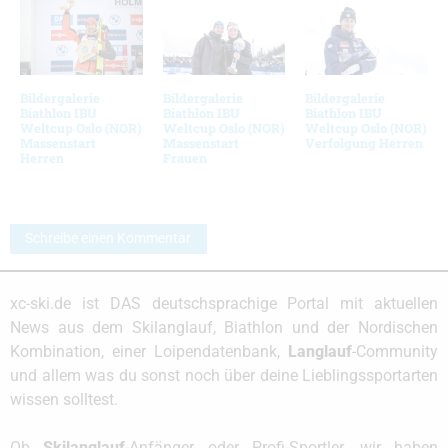
Bildergalerie
Bildergalerie
Bildergalerie
Biathlon IBU
Biathlon IBU
Biathlon IBU
Weltcup Oslo (NOR)
Weltcup Oslo (NOR)
Weltcup Oslo (NOR)
Massenstart
Massenstart
Verfolgung Herren
Herren
Frauen
Schreibe einen Kommentar
xc-ski.de ist DAS deutschsprachige Portal mit aktuellen
News aus dem Skilanglauf, Biathlon und der Nordischen
Kombination, einer Loipendatenbank,
Langlauf
-Community
und allem was du sonst noch über deine Lieblingssportarten
wissen solltest.
Ob
Skilanglauf
-Anfänger oder Profi-Sportler, wir haben