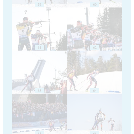
59
60
61
62
63
64
65
66