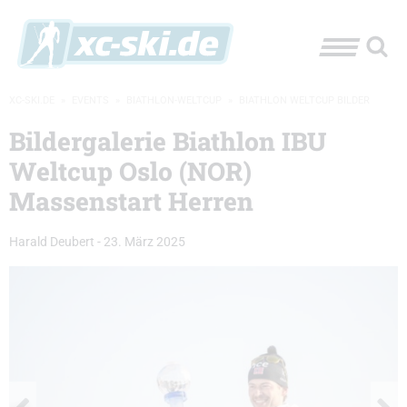
XC-SKI.DE
»
EVENTS
»
BIATHLON-WELTCUP
»
BIATHLON WELTCUP BILDER
Bildergalerie Biathlon IBU
Weltcup Oslo (NOR)
Massenstart Herren
Harald Deubert
-
23. März 2025