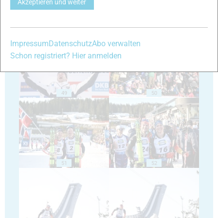
Akzeptieren und weiter
47
48
Impressum
Datenschutz
Abo verwalten
Schon registriert? Hier anmelden
49
50
51
52