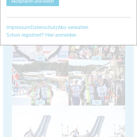
Akzeptieren und weiter
47
48
Impressum
Datenschutz
Abo verwalten
Schon registriert? Hier anmelden
49
50
51
52