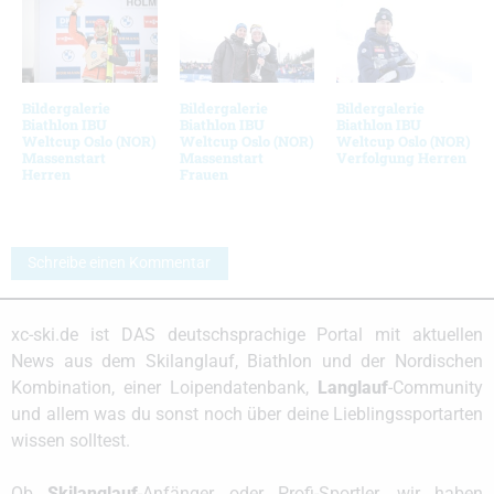
Bildergalerie
Bildergalerie
Bildergalerie
Biathlon IBU
Biathlon IBU
Biathlon IBU
Weltcup Oslo (NOR)
Weltcup Oslo (NOR)
Weltcup Oslo (NOR)
Massenstart
Massenstart
Verfolgung Herren
Herren
Frauen
Schreibe einen Kommentar
xc-ski.de ist DAS deutschsprachige Portal mit aktuellen
News aus dem Skilanglauf, Biathlon und der Nordischen
Kombination, einer Loipendatenbank,
Langlauf
-Community
und allem was du sonst noch über deine Lieblingssportarten
wissen solltest.
Ob
Skilanglauf
-Anfänger oder Profi-Sportler, wir haben