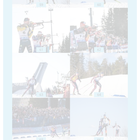
59
60
61
62
63
64
65
66