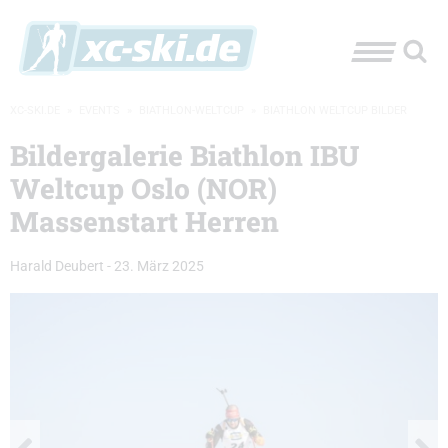
XC-SKI.DE
»
EVENTS
»
BIATHLON-WELTCUP
»
BIATHLON WELTCUP BILDER
Bildergalerie Biathlon IBU
Weltcup Oslo (NOR)
Massenstart Herren
Harald Deubert
-
23. März 2025