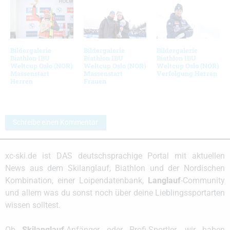
Bildergalerie
Bildergalerie
Bildergalerie
Biathlon IBU
Biathlon IBU
Biathlon IBU
Weltcup Oslo (NOR)
Weltcup Oslo (NOR)
Weltcup Oslo (NOR)
Massenstart
Massenstart
Verfolgung Herren
Herren
Frauen
Schreibe einen Kommentar
xc-ski.de ist DAS deutschsprachige Portal mit aktuellen
News aus dem Skilanglauf, Biathlon und der Nordischen
Kombination, einer Loipendatenbank,
Langlauf
-Community
und allem was du sonst noch über deine Lieblingssportarten
wissen solltest.
Ob
Skilanglauf
-Anfänger oder Profi-Sportler, wir haben