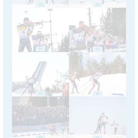
59
60
61
62
63
64
65
66