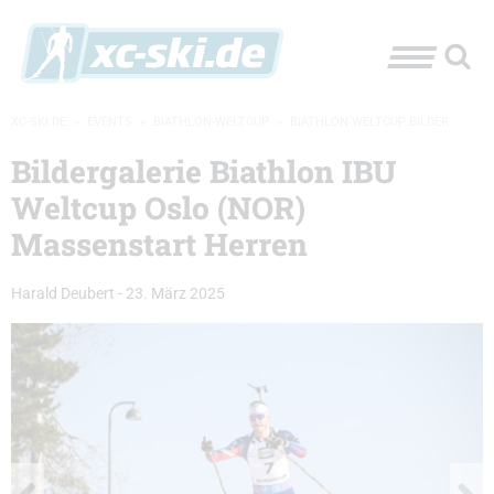
XC-SKI.DE
»
EVENTS
»
BIATHLON-WELTCUP
»
BIATHLON WELTCUP BILDER
Bildergalerie Biathlon IBU
Weltcup Oslo (NOR)
Massenstart Herren
Harald Deubert
-
23. März 2025