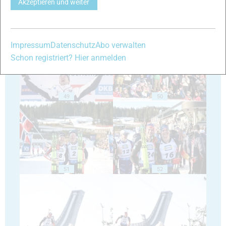
Akzeptieren und weiter
47
48
Impressum
Datenschutz
Abo verwalten
Schon registriert? Hier anmelden
49
50
51
52