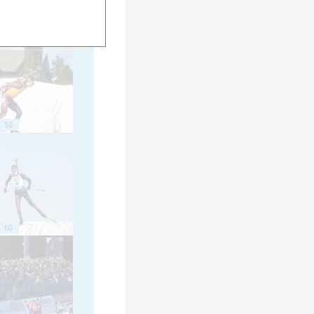
50
55
60