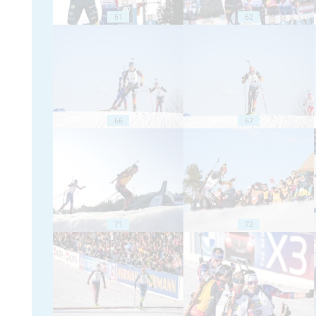
61
62
66
67
71
72