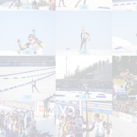
63
64
68
69
73
74