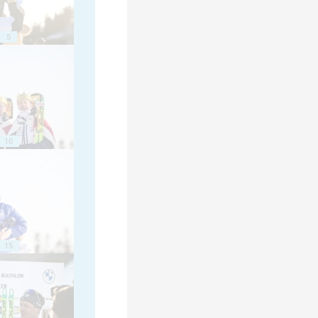
5
10
15