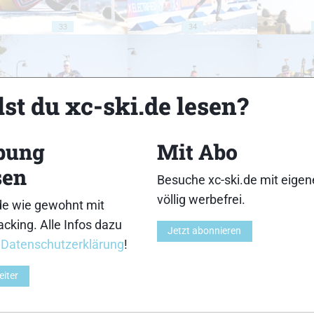
33
34
st du xc-ski.de lesen?
38
39
bung
Mit Abo
sen
Besuche xc-ski.de mit eige
völlig werbefrei.
de wie gewohnt mit
cking. Alle Infos dazu
Jetzt abonnieren
43
44
r
Datenschutzerklärung
!
eiter