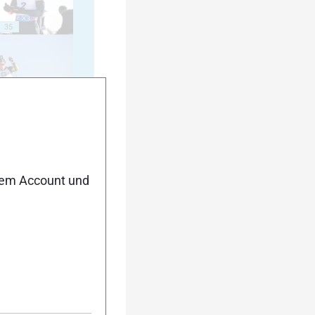
35
40
nem Account und
45