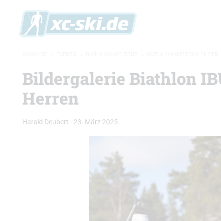
XC-SKI.DE
»
EVENTS
»
BIATHLON-WELTCUP
»
BIATHLON WELTCUP BILDER
Bildergalerie Biathlon 
Herren
Harald Deubert
-
23. März 2025