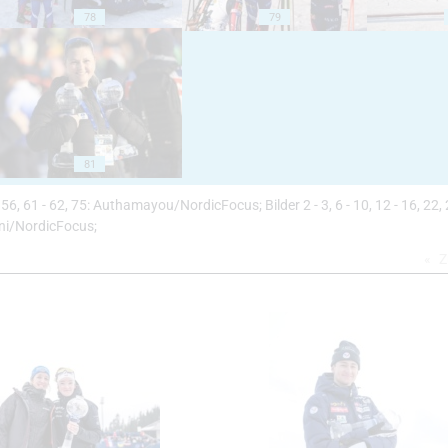
78
79
81
52, 56, 61 - 62, 75: Authamayou/NordicFocus; Bilder 2 - 3, 6 - 10, 12 - 16, 22, 
oni/NordicFocus;
Z