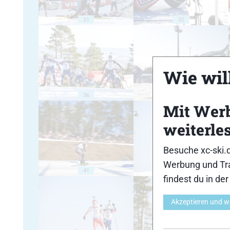
31
32
Wie will
36
37
Mit Wer
weiterle
Besuche xc-ski.
Werbung und Tra
41
42
findest du in de
Akzeptieren und w