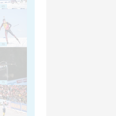
65
70
75