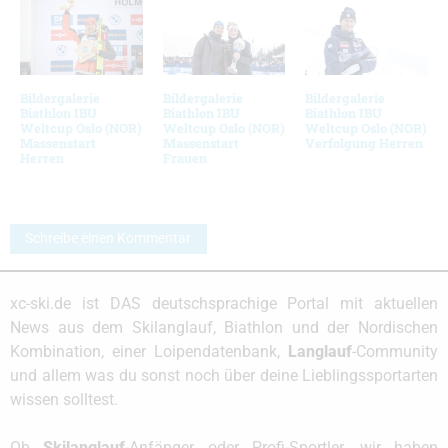
Bildergalerie
Bildergalerie
Bildergalerie
Biathlon IBU
Biathlon IBU
Biathlon IBU
Weltcup Oslo (NOR)
Weltcup Oslo (NOR)
Weltcup Oslo (NOR)
Massenstart
Massenstart
Verfolgung Herren
Herren
Frauen
Schreibe einen Kommentar
xc-ski.de ist DAS deutschsprachige Portal mit aktuellen
News aus dem Skilanglauf, Biathlon und der Nordischen
Kombination, einer Loipendatenbank,
Langlauf
-Community
und allem was du sonst noch über deine Lieblingssportarten
wissen solltest.
Ob
Skilanglauf
-Anfänger oder Profi-Sportler, wir haben