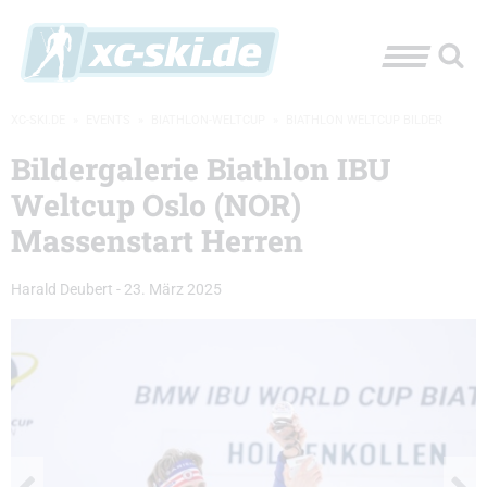
XC-SKI.DE
»
EVENTS
»
BIATHLON-WELTCUP
»
BIATHLON WELTCUP BILDER
Bildergalerie Biathlon IBU
Weltcup Oslo (NOR)
Massenstart Herren
Harald Deubert
-
23. März 2025