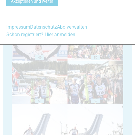
Akzeptieren und weiter
47
48
Impressum
Datenschutz
Abo verwalten
Schon registriert? Hier anmelden
49
50
51
52