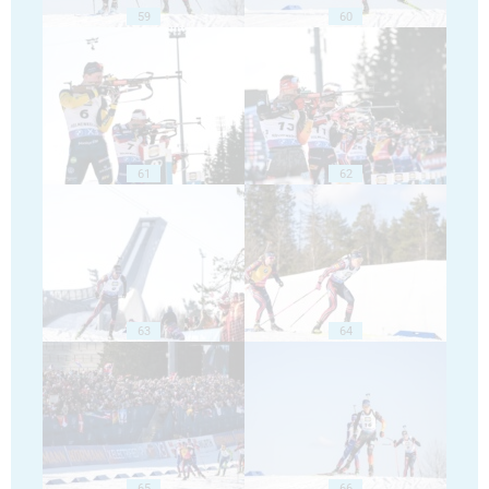
59
60
61
62
63
64
65
66