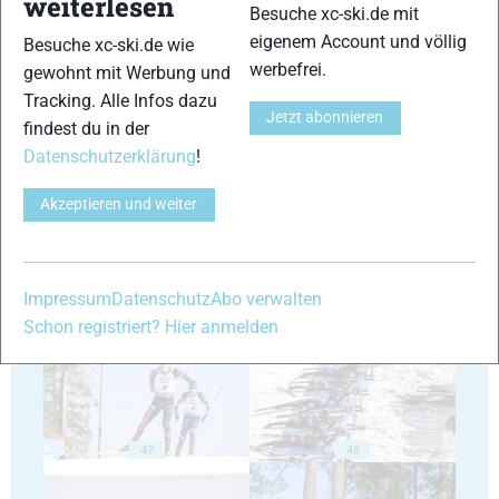
weiterlesen
Besuche xc-ski.de mit
eigenem Account und völlig
Besuche xc-ski.de wie
werbefrei.
gewohnt mit Werbung und
Tracking. Alle Infos dazu
Jetzt abonnieren
findest du in der
43
44
Datenschutzerklärung
!
Akzeptieren und weiter
45
46
Impressum
Datenschutz
Abo verwalten
Schon registriert? Hier anmelden
47
48