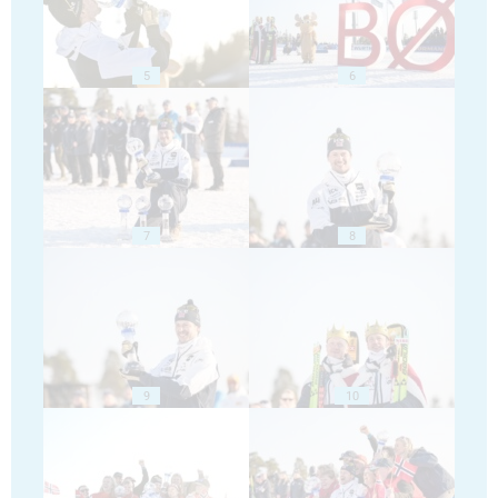
5
6
7
8
9
10