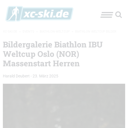
XC-SKI.DE
»
EVENTS
»
BIATHLON-WELTCUP
»
BIATHLON WELTCUP BILDER
Bildergalerie Biathlon IBU
Weltcup Oslo (NOR)
Massenstart Herren
Harald Deubert
-
23. März 2025