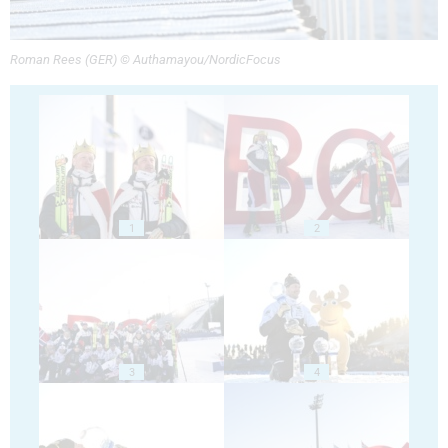
Roman Rees (GER) © Authamayou/NordicFocus
1
2
3
4