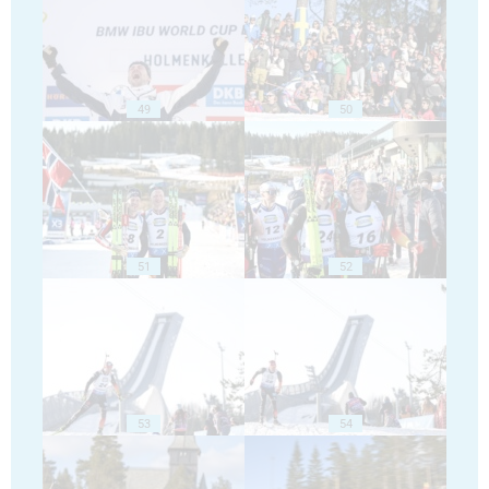
49
50
51
52
53
54