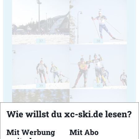
37
38
39
40
Wie willst du xc-ski.de lesen?
Mit Werbung
Mit Abo
41
42