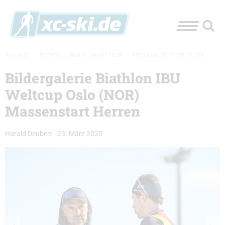
XC-SKI.DE
»
EVENTS
»
BIATHLON-WELTCUP
»
BIATHLON WELTCUP BILDER
Bildergalerie Biathlon IBU
Weltcup Oslo (NOR)
Massenstart Herren
Harald Deubert
-
23. März 2025