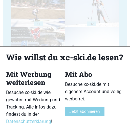
41
42
Wie willst du xc-ski.de lesen?
43
44
Mit Werbung
Mit Abo
weiterlesen
Besuche xc-ski.de mit
eigenem Account und völlig
Besuche xc-ski.de wie
werbefrei.
gewohnt mit Werbung und
Tracking. Alle Infos dazu
45
46
Jetzt abonnieren
findest du in der
Datenschutzerklärung
!