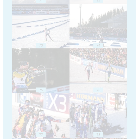
71
72
73
74
75
76
77
78