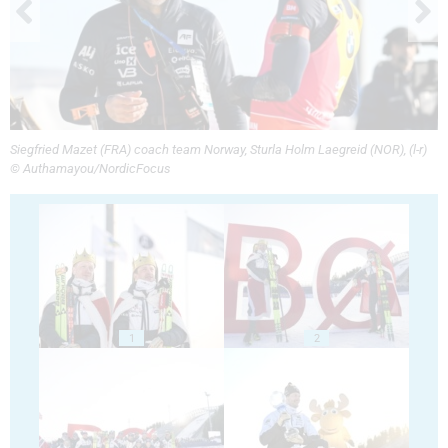
Siegfried Mazet (FRA) coach team Norway, Sturla Holm Laegreid (NOR), (l-r)
© Authamayou/NordicFocus
1
2