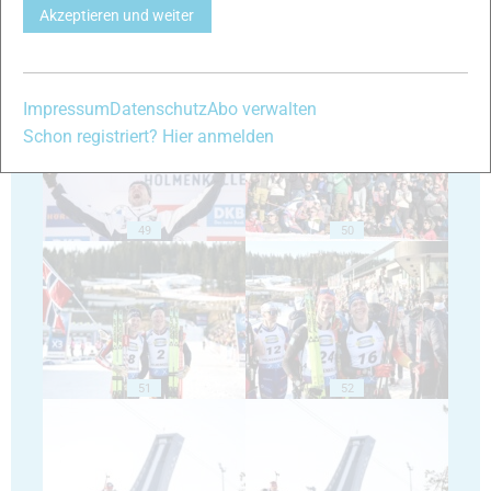
Akzeptieren und weiter
47
48
Impressum
Datenschutz
Abo verwalten
Schon registriert? Hier anmelden
49
50
51
52