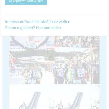
Akzeptieren und weiter
47
48
Impressum
Datenschutz
Abo verwalten
Schon registriert? Hier anmelden
49
50
51
52