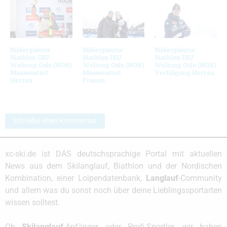
Bildergalerie
Bildergalerie
Bildergalerie
Biathlon IBU
Biathlon IBU
Biathlon IBU
Weltcup Oslo (NOR)
Weltcup Oslo (NOR)
Weltcup Oslo (NOR)
Massenstart
Massenstart
Verfolgung Herren
Herren
Frauen
Schreibe einen Kommentar
xc-ski.de ist DAS deutschsprachige Portal mit aktuellen
News aus dem Skilanglauf, Biathlon und der Nordischen
Kombination, einer Loipendatenbank,
Langlauf
-Community
und allem was du sonst noch über deine Lieblingssportarten
wissen solltest.
Ob
Skilanglauf
-Anfänger oder Profi-Sportler, wir haben