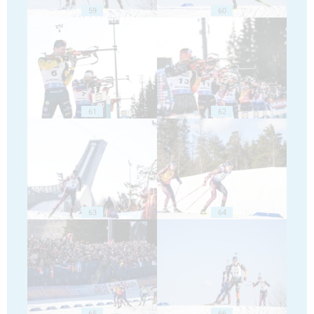
59
60
61
62
63
64
65
66