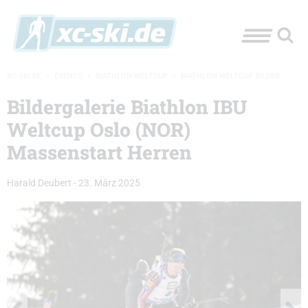
XC-SKI.DE
»
EVENTS
»
BIATHLON-WELTCUP
»
BIATHLON WELTCUP BILDER
Bildergalerie Biathlon IBU
Weltcup Oslo (NOR)
Massenstart Herren
Harald Deubert
-
23. März 2025