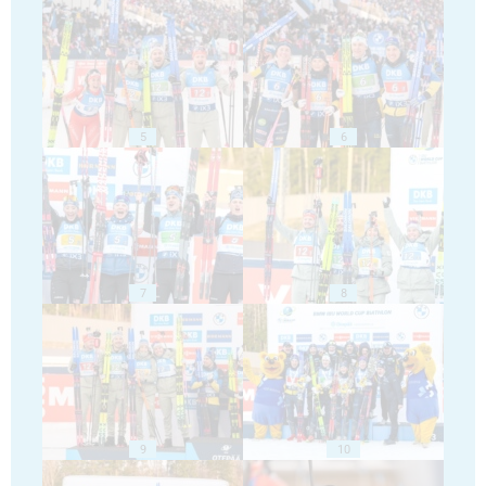
5
6
7
8
9
10