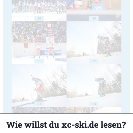
29
30
31
32
33
34
Wie willst du xc-ski.de lesen?