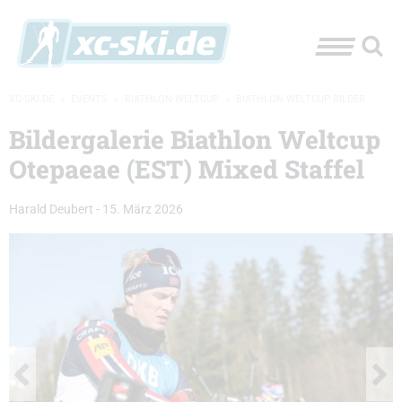
XC-SKI.DE
»
EVENTS
»
BIATHLON-WELTCUP
»
BIATHLON WELTCUP BILDER
Bildergalerie Biathlon Weltcup
Otepaeae (EST) Mixed Staffel
Harald Deubert
-
15. März 2026