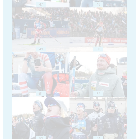
47
48
49
50
51
52
53
54