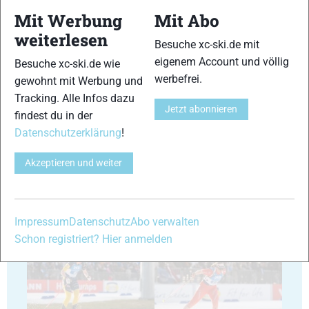
Mit Werbung
Mit Abo
35
36
weiterlesen
Besuche xc-ski.de mit
eigenem Account und völlig
Besuche xc-ski.de wie
werbefrei.
gewohnt mit Werbung und
Tracking. Alle Infos dazu
Jetzt abonnieren
findest du in der
Datenschutzerklärung
!
37
38
Akzeptieren und weiter
Impressum
Datenschutz
Abo verwalten
39
40
Schon registriert? Hier anmelden