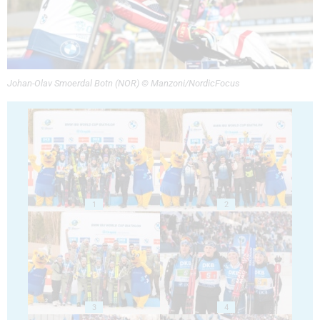
Johan-Olav Smoerdal Botn (NOR) © Manzoni/NordicFocus
1
2
3
4