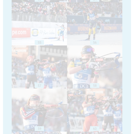
55
56
57
58
59
60