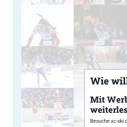
16
17
21
22
Wie will
26
27
Mit Wer
weiterle
Besuche xc-ski.
31
32