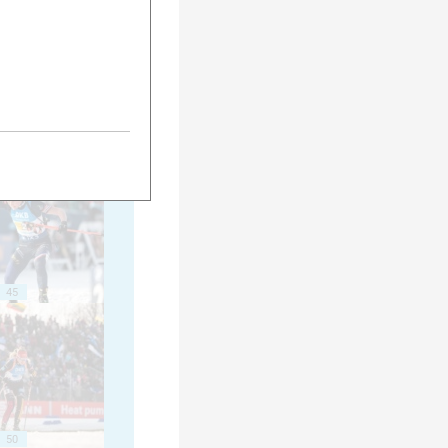
40
45
50