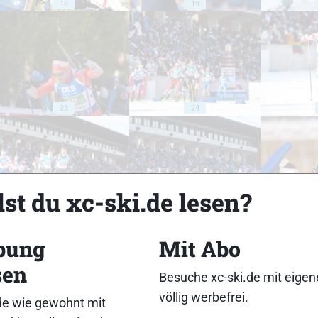
18
19
23
24
st du xc-ski.de lesen?
28
29
bung
Mit Abo
sen
Besuche xc-ski.de mit eige
völlig werbefrei.
de wie gewohnt mit
33
34