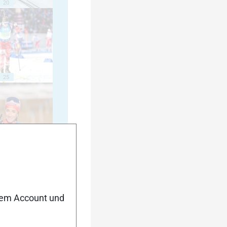
20
25
30
nem Account und
35