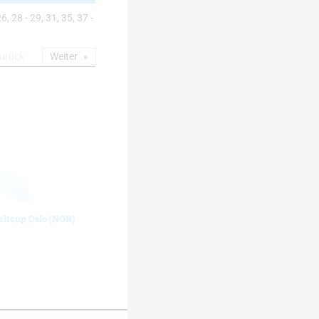
6, 28 - 29, 31, 35, 37 -
urück
Weiter
eltcup Oslo (NOR)