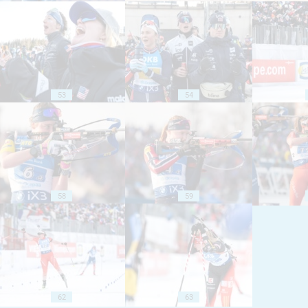
53
54
58
59
62
63