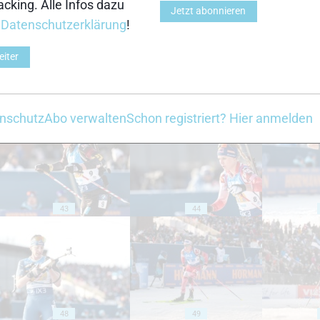
cking. Alle Infos dazu
Jetzt abonnieren
r
Datenschutzerklärung
!
eiter
38
39
nschutz
Abo verwalten
Schon registriert? Hier anmelden
43
44
48
49