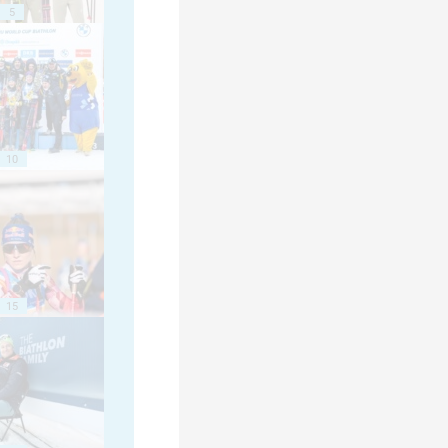
5
10
15