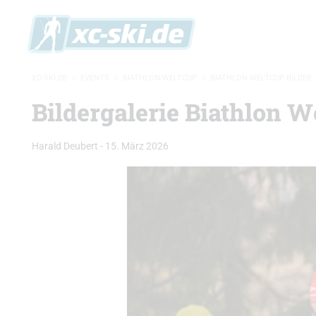
XC-SKI.DE
»
EVENTS
»
BIATHLON-WELTCUP
»
BIATHLON WELTCUP BILDER
Bildergalerie Biathlon W
Harald Deubert
-
15. März 2026