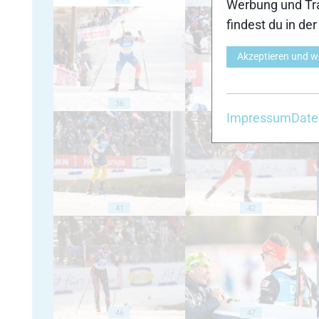
Werbung und Tra
findest du in de
Akzeptieren und w
36
37
Impressum
Date
41
42
46
47