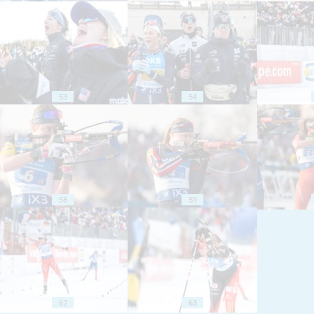
53
54
58
59
62
63