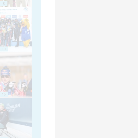
5
10
15