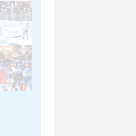
55
60