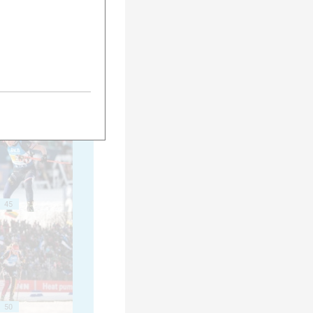
40
45
50