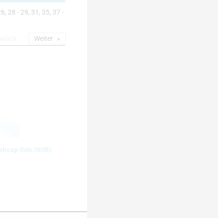
6, 28 - 29, 31, 35, 37 -
urück
Weiter
eltcup Oslo (NOR)