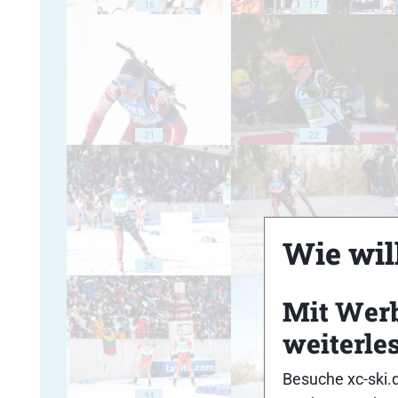
16
17
21
22
Wie will
26
27
Mit Wer
weiterle
Besuche xc-ski.
31
32