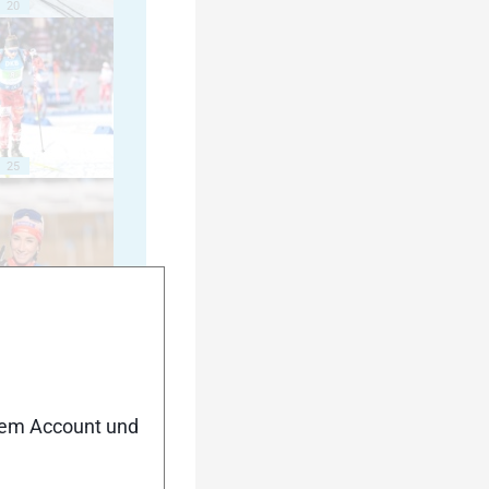
20
25
30
nem Account und
35