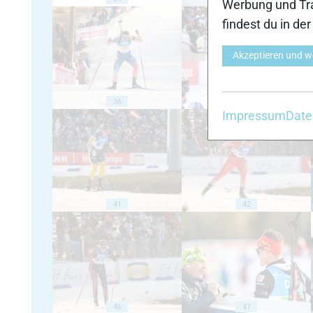
Werbung und Tra
findest du in de
Akzeptieren und w
36
37
Impressum
Date
41
42
46
47