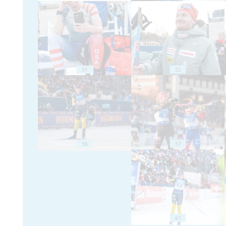
51
52
56
57
61