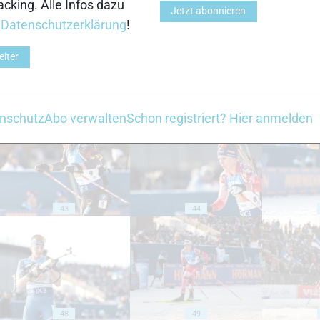
cking. Alle Infos dazu
Jetzt abonnieren
r
Datenschutzerklärung
!
eiter
38
39
nschutz
Abo verwalten
Schon registriert? Hier anmelden
43
44
48
49