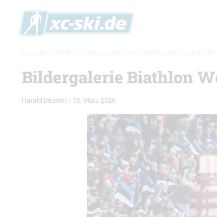
XC-SKI.DE
»
EVENTS
»
BIATHLON-WELTCUP
»
BIATHLON WELTCUP BILDER
Bildergalerie Biathlon W
Harald Deubert
-
15. März 2026