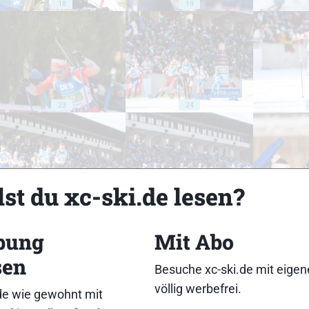
18
19
23
24
st du xc-ski.de lesen?
28
29
bung
Mit Abo
sen
Besuche xc-ski.de mit eige
völlig werbefrei.
de wie gewohnt mit
33
34